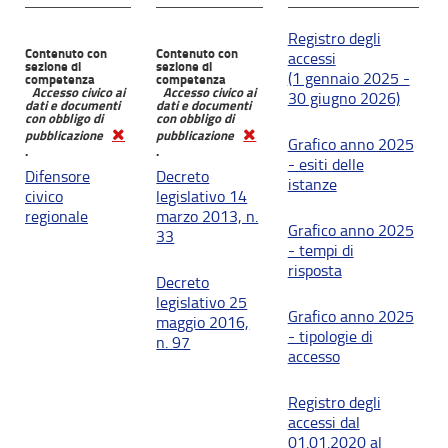
Registro degli
Contenuto con
Contenuto con
accessi
sezione di
sezione di
(1 gennaio 2025 -
competenza
competenza
Accesso civico ai
Accesso civico ai
30 giugno 2026)
dati e documenti
dati e documenti
con obbligo di
con obbligo di
pubblicazione
pubblicazione
Grafico anno 2025
.
.
- esiti delle
Difensore
Decreto
istanze
civico
legislativo 14
regionale
marzo 2013, n.
Grafico anno 2025
33
- tempi di
risposta
Decreto
legislativo 25
Grafico anno 2025
maggio 2016,
- tipologie di
n. 97
accesso
Registro degli
accessi dal
01.01.2020 al