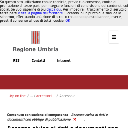
Su questo sito utilizziamo cookie tecnici e, previo tuo consenso, cookie di
profilazione di terze parti per integrare funzioni di condivisione dei contenuti sui
social. Se vuoi saperne di più
clicca qui
. Per impedire il tracciamento di servizi di
terze parti
visita la pagina del fornitore
Cliccando in un punto qualsiasi dello
schermo, effettuando un’azione di scroll o chiudendo questo banner, invece,
presti il consenso all’uso di tutti i cookie.
OK
Salta al contenuto
RSS
Contatti
Intranet
Urp on line
/
accessocivico
/
Accesso civico ai dati e documenti con obbligo di pubblicazione
Contenuto con sezione di competenza
Accesso civico ai dati e
documenti con obbligo di pubblicazione
.