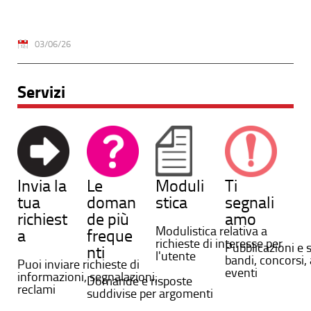
03/06/26
Servizi
Invia la
Le
Moduli
Ti
tua
doman
stica
segnali
richiest
de più
amo
Modulistica relativa a
a
freque
richieste di interesse per
Pubblicazioni e 
nti
l'utente
bandi, concorsi, 
Puoi inviare richieste di
eventi
informazioni, segnalazioni,
Domande e risposte
reclami
suddivise per argomenti