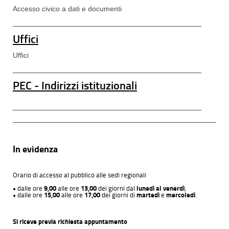
Accesso civico a dati e documenti
Uffici
Uffici
PEC - Indirizzi istituzionali
In evidenza
Orario di accesso al pubblico alle sedi regionali
• dalle ore
9,00
alle ore
13,00
dei giorni dal
lunedì al venerdì
;
• dalle ore
15,00
alle ore
17,00
dei giorni di
martedì
e
mercoledì
.
Si riceve previa richiesta appuntamento