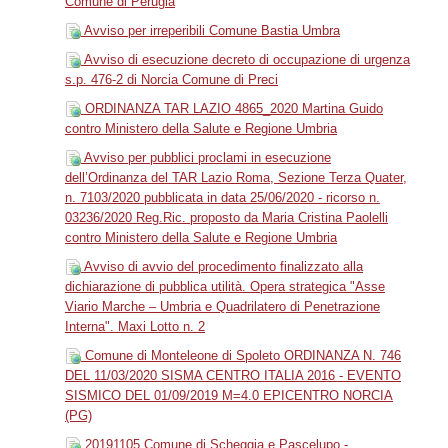
Comune di Perugia
Avviso per irreperibili Comune Bastia Umbra
Avviso di esecuzione decreto di occupazione di urgenza
s.p. 476-2 di Norcia Comune di Preci
ORDINANZA TAR LAZIO 4865_2020 Martina Guido
contro Ministero della Salute e Regione Umbria
Avviso per pubblici proclami in esecuzione
dell’Ordinanza del TAR Lazio Roma, Sezione Terza Quater,
n. 7103/2020 pubblicata in data 25/06/2020 - ricorso n.
03236/2020 Reg.Ric. proposto da Maria Cristina Paolelli
contro Ministero della Salute e Regione Umbria
Avviso di avvio del procedimento finalizzato alla
dichiarazione di pubblica utilità. Opera strategica "Asse
Viario Marche – Umbria e Quadrilatero di Penetrazione
Interna". Maxi Lotto n. 2
Comune di Monteleone di Spoleto ORDINANZA N. 746
DEL 11/03/2020 SISMA CENTRO ITALIA 2016 - EVENTO
SISMICO DEL 01/09/2019 M=4.0 EPICENTRO NORCIA
(PG)
20191105 Comune di Scheggia e Pascelupo -