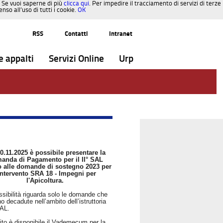
. Se vuoi saperne di più
clicca qui
. Per impedire il tracciamento di servizi di terze
so all’uso di tutti i cookie.
OK
RSS
Contatti
Intranet
e appalti
Servizi Online
Urp
0.11.2025 è possibile presentare la
anda di Pagamento per il II° SAL
vo alle domande di sostegno 2023 per
'intervento SRA 18 - Impegni per
l'Apicoltura.
ssibilità riguarda solo le domande che
o decadute nell’ambito dell’istruttoria
SAL.
ito è disponibile il Vademecum per la