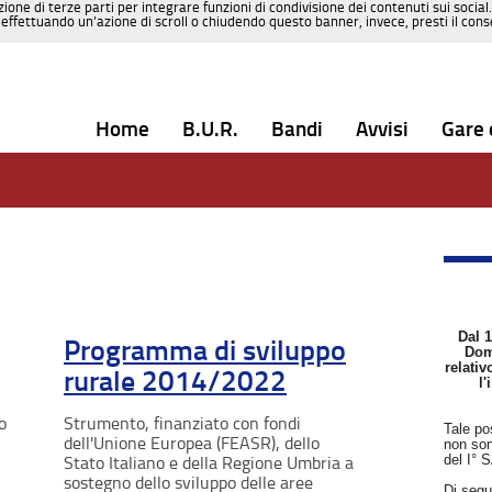
zione di terze parti per integrare funzioni di condivisione dei contenuti sui social
effettuando un’azione di scroll o chiudendo questo banner, invece, presti il consen
Home
B.U.R.
Bandi
Avvisi
Gare 
Dal 1
Programma di sviluppo
Dom
relati
rurale 2014/2022
l
o
Strumento, finanziato con fondi
Tale po
dell'Unione Europea (FEASR), dello
non son
del I° 
Stato Italiano e della Regione Umbria a
sostegno dello sviluppo delle aree
Di segu