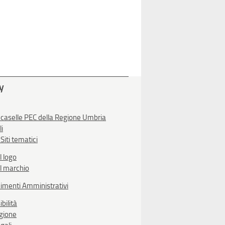
ty
 caselle PEC della Regione Umbria
li
Siti tematici
l logo
l marchio
imenti Amministrativi
bilità
egione