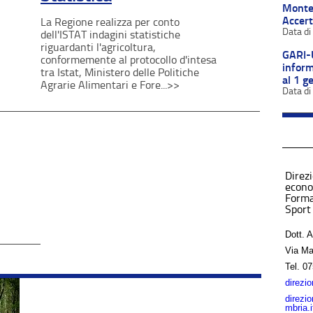
Montep
Accer
La Regione realizza per conto
dell'ISTAT indagini statistiche
riguardanti l'agricoltura,
GARI-
conformemente al protocollo d'intesa
inform
tra Istat, Ministero delle Politiche
al 1 g
Agrarie Alimentari e Fore...>>
Direz
econo
Forma
Sport
Dott. 
Via Ma
Tel.
07
direzi
direzi
mbria.i