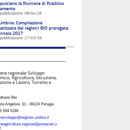
ulciano la Riunione di Pubblico
tamento
08/04/26
Umbria: Compilazione
atizzata dei registri BIO prorogata
ennaio 2027
27/03/26
ione regionale Sviluppo
mico, Agricoltura, Istruzione,
zione e Lavoro, Turismo e
Adriano Bei
rio Angeloni, 61 - 06124 Perugia
5 504 5190
onesviluppo@regione.umbria.it
oneagricoltura.regione@postacert.u
t