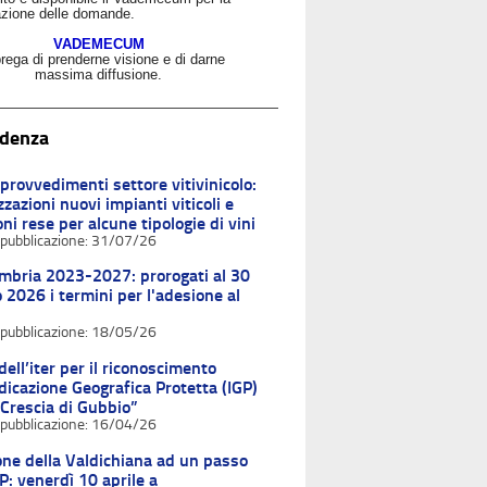
zione delle domande.
VADEMECUM
rega di prenderne visione e di darne
massima diffusione.
idenza
provvedimenti settore vitivinicolo:
zzazioni nuovi impianti viticoli e
oni rese per alcune tipologie di vini
31/07/26
mbria 2023-2027: prorogati al 30
 2026 i termini per l'adesione al
18/05/26
dell’iter per il riconoscimento
ndicazione Geografica Protetta (IGP)
“Crescia di Gubbio”
16/04/26
one della Valdichiana ad un passo
GP: venerdì 10 aprile a