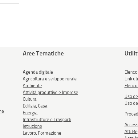
i
Aree Tematiche
Utili
Agenda digitale
Elenco
Agricoltura e sviluppo rurale
Link uti
Ambiente
Elenco 
Attività produttive e Imprese
Uso de
Cultura
Uso de
Edilizia, Casa
one
Energia
Proced
Infrastrutture e Trasporti
Accessi
Istruzione
Atti R
Lavoro, Formazione