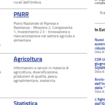
rurali dell'Umbria.
compila
PNRR
Si p
Piano Nazionale di Ripresa e
Resilienza - Missione 2, Componente
In Ev
1, Investimento 2.3 - Innovazione e
meccanizzazione nel settore agricolo e
Nuovi 
alimentare
autori
o
riduzi
Agricoltura
CSR U
giugno
Informazioni e servizi in materia di
SQNPI
i
agricoltura, diversificazione,
produzioni di qualità, pesca,
Avvio 
agroalimentare, zootecnia.
dell’I
della 
L’Agli
Statistica
dall’I