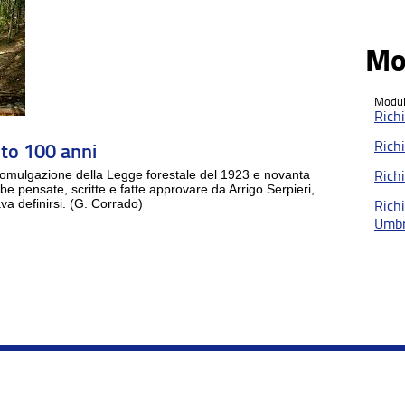
Mo
Modul
Rich
Rich
uto 100 anni
romulgazione della Legge forestale del 1923 e novanta
Rich
mbe pensate, scritte e fatte approvare da Arrigo Serpieri,
a definirsi. (G. Corrado)
Rich
Umbr