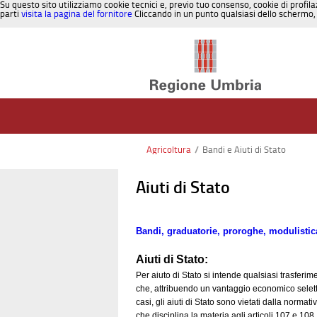
Su questo sito utilizziamo cookie tecnici e, previo tuo consenso, cookie di profila
parti
visita la pagina del fornitore
Cliccando in un punto qualsiasi dello schermo, 
Salta al contenuto
Agricoltura
/
Bandi e Aiuti di Stato
Aiuti di Stato
Bandi, graduatorie, proroghe, modulistic
Aiuti di Stato:
Per aiuto di Stato si intende qualsiasi trasferi
che, attribuendo un vantaggio economico seletti
casi, gli aiuti di Stato sono vietati dalla norm
.
che disciplina la materia agli articoli 107 e 108