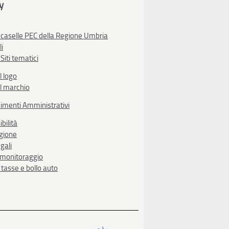
ty
 caselle PEC della Regione Umbria
li
Siti tematici
l logo
l marchio
imenti Amministrativi
bilità
egione
gali
i monitoraggio
, tasse e bollo auto