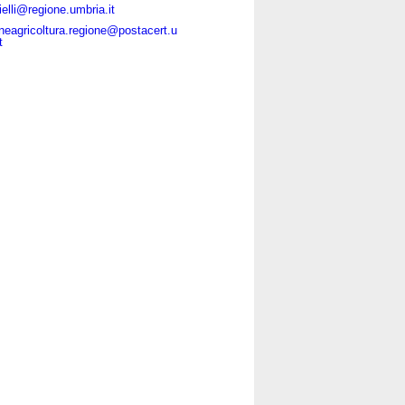
ielli@regione.umbria.it
oneagricoltura.regione@postacert.u
t