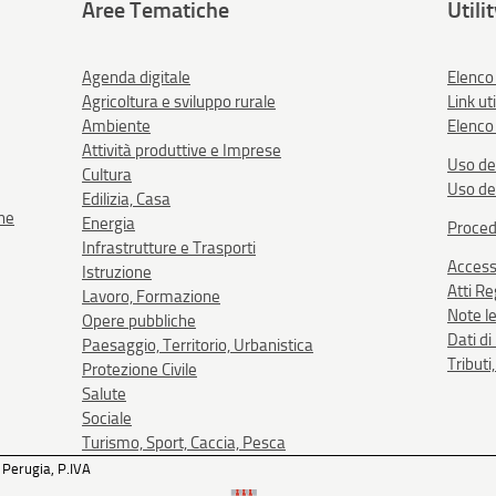
Aree Tematiche
Utili
Agenda digitale
Elenco
Agricoltura e sviluppo rurale
Link uti
Ambiente
Elenco 
Attività produttive e Imprese
Uso de
Cultura
Uso de
Edilizia, Casa
one
Energia
Proced
Infrastrutture e Trasporti
Accessi
Istruzione
Atti R
Lavoro, Formazione
Note le
Opere pubbliche
Dati d
Paesaggio, Territorio, Urbanistica
Tributi
Protezione Civile
Salute
Sociale
Turismo, Sport, Caccia, Pesca
 Perugia, P.IVA