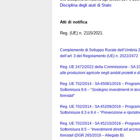
Disciplina degli aiuti di Stato
Atti di notifica
Reg. (UE) n. 2115/2021.
Complemento di Sviluppo Rurale dell’Umbria 
dell’art. 3 del Regolamento (UE) n. 2022/2472
Reg. UE 2472/2022 della Commissione - SA 1
alle produzioni agricole negli ambiti protetti e 
Reg. UE 702/2014 - SA 45081/2016 – Programma
Sottomisura 8.6 – “
Sostegno investimenti in tecn
forestali
"
Reg. UE 702/2014 - SA 45209/2016 – Programma
Sottomisure 8.3 e 8.4 – “
Prevenzione e ripristi
Reg. UE 702/2014 - SA 45210/2016 – Programma
Sottomisura 8.5 – “
Investimenti diretti ad accre
forestali
(DGR 265/2016 – Allegato B)