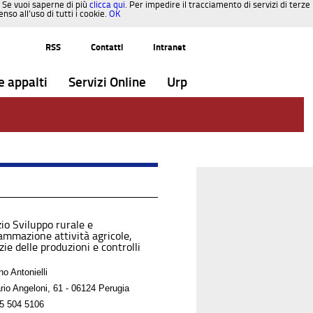
. Se vuoi saperne di più
clicca qui
. Per impedire il tracciamento di servizi di terze
so all’uso di tutti i cookie.
OK
RSS
Contatti
Intranet
e appalti
Servizi Online
Urp
io Sviluppo rurale e
ammazione attività agricole,
ie delle produzioni e controlli
o Antonielli
rio Angeloni, 61 - 06124 Perugia
5 504 5106