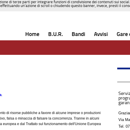
zione di terze parti per integrare funzioni di condivisione dei contenuti sui social
effettuando un’azione di scroll o chiudendo questo banner, invece, presti il consen
Home
B.U.R.
Bandi
Avvisi
Gare 
Serviz
a
.
progr
garanz
mento di risorse pubbliche a favore di alcune imprese o produzioni
Grazian
vo, falsa o minaccia di falsare la concorrenza. Tranne in alcuni
Via Ma
ativa europea e dal Trattato sul funzionamento dell'Unione Europea
Tel.
07