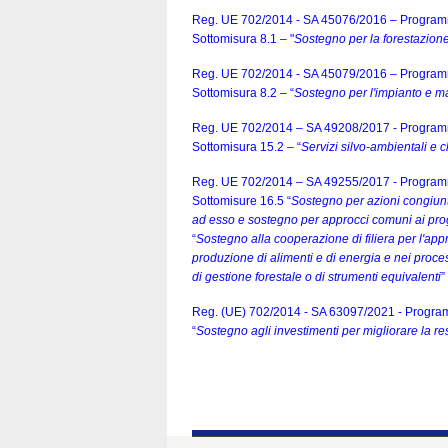
Reg. UE 702/2014 - SA 45076/2016 – Programma
Sottomisura 8.1 – "
Sostegno per la forestazio
Reg. UE 702/2014 - SA 45079/2016 – Programma
Sottomisura 8.2 – “
Sostegno per l'impianto e ma
Reg. UE 702/2014 – SA 49208/2017 - Programm
Sottomisura 15.2 – “
Servizi silvo-ambientali e c
Reg. UE 702/2014 – SA 49255/2017 - Programm
Sottomisure 16.5 “
Sostegno per azioni congiunt
ad esso e sostegno per approcci comuni ai proge
“
Sostegno alla cooperazione di filiera per l'ap
produzione di alimenti e di energia e nei proces
di gestione forestale o di strumenti equivalenti
”
Reg. (UE) 702/2014 - SA 63097/2021 - Program
“
Sostegno agli investimenti per migliorare la res