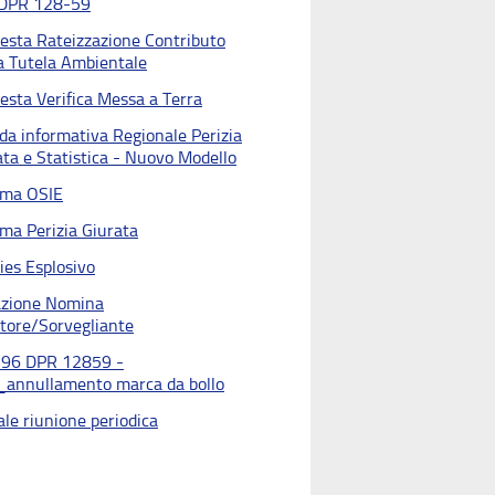
DPR 128-59
iesta Rateizzazione Contributo
la Tutela Ambientale
esta Verifica Messa a Terra
da informativa Regionale Perizia
ata e Statistica - Nuovo Modello
ma OSIE
ma Perizia Giurata
ties Esplosivo
azione Nomina
ttore/Sorvegliante
296 DPR 12859 -
_annullamento marca da bollo
ale riunione periodica