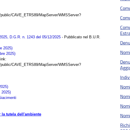
Comu
vices/public/CAVE_ETRS89/MapServer/WMSServer?
Comu
Comu
Estra
025, D.G.R. n. 1243 del 05/12/2025
- Pubblicato nel B.U.R.
Denun
e 2025)
Nomi
bre 2025)
ink:
Denun
vices/public/CAVE_ETRS89/MapServer/WMSServer?
Aggi
Indi
Nomi
2025)
. 2025)
Nomi
Giacimenti
Nomi
la tutela dell'ambiente
Nom
Richi