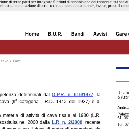
zione di terze parti per integrare funzioni di condivisione dei contenuti sui social
effettuando un’azione di scroll o chiudendo questo banner, invece, presti il consen
Home
B.U.R.
Bandi
Avvisi
Gare 
 cave
/
Cave
Rischi
mpetenza determinati dal
D.P.R. n. 616/1977
, la
e Atti
a
cava (II
categoria - R.D. 1443 del 1927) è di
Andrea
Palazz
materia di attività di cava risale al 1980 (L.R.
61, 06
sostituita nel 2000 dalla
L.R. n. 2/2000
, recante
Tel.
07