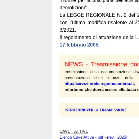
“Norme per la disciplina dell'attivit
demolizioni”.
La LEGGE REGIONALE N. 2 del 2 ge
con l’ultima modifica risalente al 2
3/2021.
Il regolamento di attuazione della L
17 febbraio 2005
.
NEWS - Trasmissione do
trasmissione della documentazione dov
presentazione delle istanze della
http://serviziinrete.regione.umbria.it
, 
infortunio che dovrà essere effettuat
ISTRUZIONI PER LA TRASMISSIONE
CAVE ATTIVE
Elenco Cave Attive - pdf - (rev. 2025)