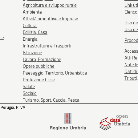
Agricoltura e sviluppo rurale
Link uti
Ambiente
Elenco 
Attività produttive e Imprese
Uso de
Cultura
Uso de
Edilizia, Casa
one
Energia
Proced
Infrastrutture e Trasporti
Accessi
Istruzione
Atti R
Lavoro, Formazione
Note le
Opere pubbliche
Dati d
Paesaggio, Territorio, Urbanistica
Tributi
Protezione Civile
Salute
Sociale
Turismo, Sport, Caccia, Pesca
 Perugia, P.IVA