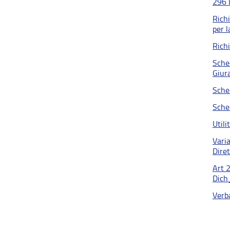
296 
Rich
per 
Richi
Sche
Giur
Sche
Sche
Utili
Vari
Dire
Art 
Dich
Verb