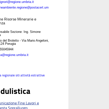
gnori@regione.umbria.it
oneambiente.regione@postacert.um
ne Risorse Minerarie e
anza
sabile Sezione: Ing. Simone
a
o del Broletto - Via Mario Angeloni,
124 Perugia
55045944
la@regione.umbria.it
regionale siti attività estrattive
dulistica
nicazione Fine Lavori e
iesta Sopralluogo