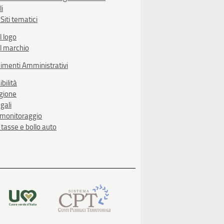
li
Siti tematici
l logo
l marchio
imenti Amministrativi
bilità
egione
gali
i monitoraggio
, tasse e bollo auto