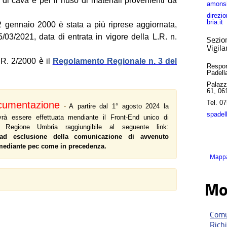
à di cava e per il riuso di materiali provenienti da
amonsi
direzi
bria.it
nnaio 2000 è stata a più riprese aggiornata,
5/03/2021, data di entrata in vigore della L.R. n.
Sezio
Vigil
.R. 2/2000 è il
Regolamento Regionale n. 3 del
Respon
Padell
Palazz
61, 06
Tel.
07
cumentazione
-
A partire dal 1° agosto 2024 la
spadel
rà essere effettuata mendiante il Front-End unico di
 Regione Umbria raggiungibile al seguente link:
ad esclusione della comunicazione di avvenuto
a mediante pec come in precedenza.
Mappa 
Mo
Comu
Rich