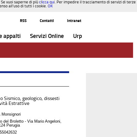
. Se vuoi saperne di più
clicca qui
. Per impedire il tracciamento di servizi di terze
so all’uso di tutti i cookie.
OK
RSS
Contatti
Intranet
e appalti
Servizi Online
Urp
o Sismico, geologico, dissesti
vità Estrattive
 Monsignori
o del Broletto - Via Mario Angeloni,
124 Perugia
55042632