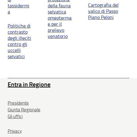
Cartografia del
tassidermi
della fauna
valico di Passo
a
selvatica
Piano Peloni
omeoterma
e per il
Politiche di
prelievo
contrasto
venatorio
degli illeciti
contro gli
uccelli
selvatici
Entra in Regione
Presidente
Giunta Regionale
Gli uffici
Privacy