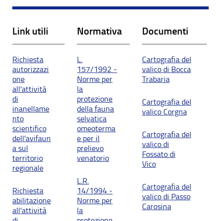
Link utili
Normativa
Documenti
Richiesta
L.
Cartografia del
autorizzazi
157/1992 -
valico di Bocca
one
Norme per
Trabaria
all'attività
la
di
protezione
Cartografia del
inanellame
della fauna
valico Corgna
nto
selvatica
scientifico
omeoterma
Cartografia del
dell'avifaun
e per il
valico di
a sul
prelievo
Fossato di
territorio
venatorio
Vico
regionale
L.R.
Cartografia del
Richiesta
14/1994 -
valico di Passo
abilitazione
Norme per
Carosina
all'attività
la
di
protezione