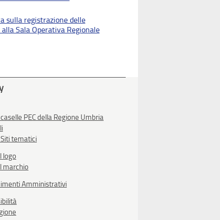
a sulla registrazione delle
 alla Sala Operativa Regionale
ty
 caselle PEC della Regione Umbria
li
Siti tematici
l logo
l marchio
imenti Amministrativi
bilità
egione