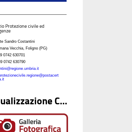
io Protezione civile ed
genze
nte Sandro Costantini
mana Vecchia, Foligno (PG)
9 0742 630701
9 0742 630790
ntini@regione.umbria.it
protezionecivile.regione@postacert
.it
Visualizzazione Contenuto Web