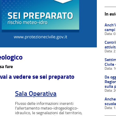
In ev
Anch’i
campi
0
Contr
attivi
2
eologico
Settim
Civile
osa fare
1
> vai a vedere se sei preparato
Da ogg
Region
sulla 
2
Sala Operativa
Anche 
Flusso delle informazioni inerenti
scuol
l'allertamento meteo-idrogeologico-
1
idraulico, le segnalazioni dal territorio,