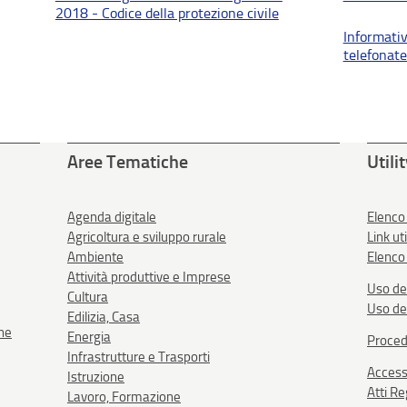
2018 - Codice della protezione civile
Informativ
telefonate
Aree Tematiche
Utili
Agenda digitale
Elenco
Agricoltura e sviluppo rurale
Link uti
Ambiente
Elenco 
Attività produttive e Imprese
Uso de
Cultura
Uso de
Edilizia, Casa
one
Energia
Proced
Infrastrutture e Trasporti
Accessi
Istruzione
Atti R
Lavoro, Formazione