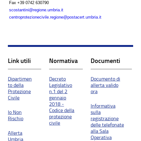
Fax
+39 0742 630790
scostantini@regione.umbria.it
centroprotezionecivile.regione@postacert.umbria.it
Link utili
Normativa
Documenti
Dipartimen
Decreto
Documento di
to della
Legislativo
allerta valido
Protezione
n.1 del 2
ora
Civile
gennaio
2018 -
Informativa
Codice della
Io Non
sulla
protezione
Rischio
registrazione
civile
delle telefonate
alla Sala
Allerta
Operativa
Umbria