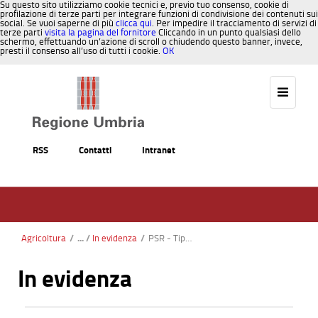
Su questo sito utilizziamo cookie tecnici e, previo tuo consenso, cookie di
profilazione di terze parti per integrare funzioni di condivisione dei contenuti sui
social. Se vuoi saperne di più
clicca qui
. Per impedire il tracciamento di servizi di
terze parti
visita la pagina del fornitore
Cliccando in un punto qualsiasi dello
schermo, effettuando un’azione di scroll o chiudendo questo banner, invece,
presti il consenso all’uso di tutti i cookie.
OK
Salta al contenuto
RSS
Contatti
Intranet
Agricoltura
/
In evidenza
/
PSR - Tipologia di intervento 4.1.1 - Investimenti per la salvaguardia sanitaria degli allevamenti suinicoli allo stato brado o semibrado
In evidenza