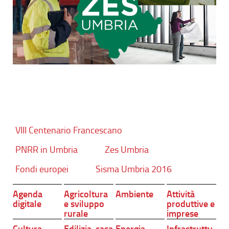
VIII Centenario Francescano
PNRR in Umbria
Zes Umbria
Fondi europei
Sisma Umbria 2016
Agenda
Agricoltura
Ambiente
Attività
digitale
e sviluppo
produttive e
rurale
imprese
Cultura,
Edilizia, casa
Energia
Infrastruttu