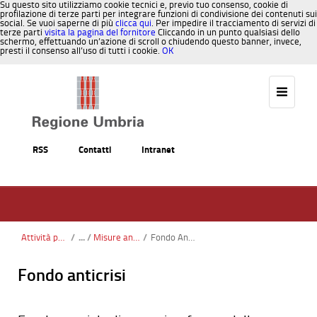
Su questo sito utilizziamo cookie tecnici e, previo tuo consenso, cookie di
profilazione di terze parti per integrare funzioni di condivisione dei contenuti sui
social. Se vuoi saperne di più
clicca qui
. Per impedire il tracciamento di servizi di
terze parti
visita la pagina del fornitore
Cliccando in un punto qualsiasi dello
schermo, effettuando un’azione di scroll o chiudendo questo banner, invece,
presti il consenso all’uso di tutti i cookie.
OK
Salta al contenuto
RSS
Contatti
Intranet
Attività produttive e imprese
/
Misure anticrisi
/
Fondo Anticrisi
Fondo anticrisi