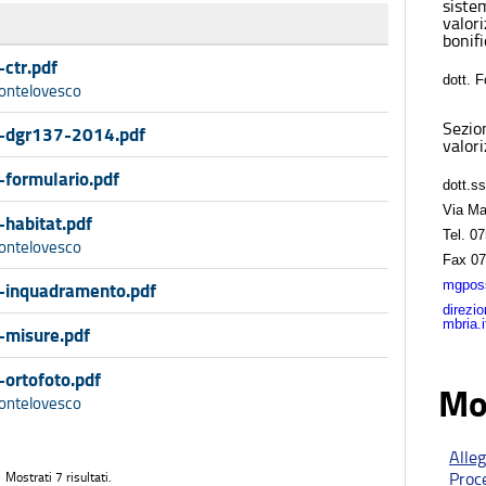
sistem
valor
bonifi
ctr.pdf
dott. 
ontelovesco
Sezio
-dgr137-2014.pdf
valori
formulario.pdf
dott.s
Via Ma
habitat.pdf
Tel.
07
ontelovesco
Fax
07
mgposs
-inquadramento.pdf
direzi
mbria.i
-misure.pdf
ortofoto.pdf
Mo
ontelovesco
Alle
Proc
Mostrati 7 risultati.