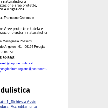
i naturalistici e
izzazione aree protette,
ca e irrigazione
For. Francesco Grohmann
ne Aree protette e tutela e
zzazione sistemi naturalistici
sa Mariagrazia Possenti
rio Angeloni, 61 - 06124 Perugia
5 5045793
5 5045565
enti@regione.umbria.it
oneagricoltura.regione@postacert.u
t
dulistica
gato 1_Richiesta Avvio
edura_Accreditamento