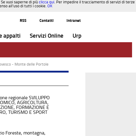
. Se vuoi saperne di più
clicca qui
. Per impedire il tracciamento di servizi di terze
so all’uso di tutti i cookie.
OK
RSS
Contatti
Intranet
e appalti
Servizi Online
Urp
ovesco - Monte delle Portole
ione regionale SVILUPPO
OMICO, AGRICOLTURA,
UZIONE, FORMAZIONE E
RO, TURISMO E SPORT
zio Foreste, montagna,