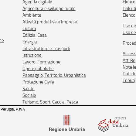
Agenda digitale
Elenco
Agricoltura e sviluppo rurale
Link uti
Ambiente
Elenco 
Attività produttive e Imprese
Uso de
Cultura
Uso de
Edilizia, Casa
one
Energia
Proced
Infrastrutture e Trasporti
Accessi
Istruzione
Atti R
Lavoro, Formazione
Note le
Opere pubbliche
Dati d
Paesaggio, Territorio, Urbanistica
Tributi
Protezione Civile
Salute
Sociale
Turismo, Sport, Caccia, Pesca
 Perugia, P.IVA