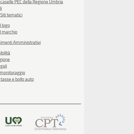
 caselle PEC della Regione Umbria
li
Siti tematici
l logo
l marchio
imenti Amministrativi
bilità
egione
gali
i monitoraggio
, tasse e bollo auto