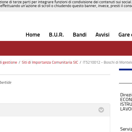
zione di terze parti per integrare funzioni di condivisione dei contenuti sui social
effettuando un’azione di scroll o chiudendo questo banner, invece, presti il consen
Home
B.U.R.
Bandi
Avvisi
Gare 
di gestione
/
Siti di Importanza Comunitaria SIC
/
IT5210012 - Boschi di Montel
bertide
Direz
ECON
ISTR
LAVO
Servi