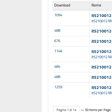
Download
Nome
1094
it5210012-
it5210012 M
488
it5210012
676
it5210012-
1146
it5210012-
it5210012 M
484
it5210012
488
it5210012
1259
it5210012-
it5210012 M
— 50 Items per Page
Pagina 1 di 1