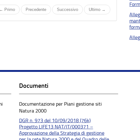
Form
← Primo
Precedente
Successivo
Ultimo →
Alle
mant
form
Alle
Documenti
mi
Documentazione per Piani gestione siti
Natura 2000
DGR n. 973 del 10/09/2018 (76k)
Progetto LIFE13 NAT/IT/000371 –
Approvazione della Strategia di gestione
per la rete Natura 2000 e del Quadro delle