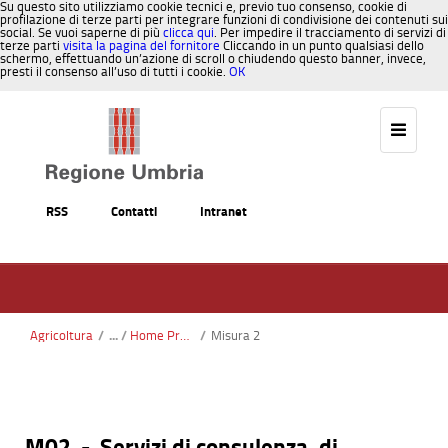
Su questo sito utilizziamo cookie tecnici e, previo tuo consenso, cookie di
profilazione di terze parti per integrare funzioni di condivisione dei contenuti sui
social. Se vuoi saperne di più
clicca qui
. Per impedire il tracciamento di servizi di
terze parti
visita la pagina del fornitore
Cliccando in un punto qualsiasi dello
schermo, effettuando un’azione di scroll o chiudendo questo banner, invece,
presti il consenso all’uso di tutti i cookie.
OK
Salta al contenuto
RSS
Contatti
Intranet
Agricoltura
/
Home Programma di Sviluppo rurale
/
Misura 2
M02 - Servizi di consulenza, di