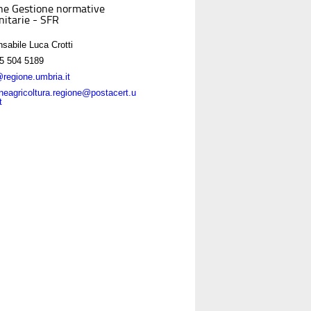
ne Gestione normative
nitarie - SFR
sabile Luca Crotti
5 504 5189
@regione.umbria.it
oneagricoltura.regione@postacert.u
t