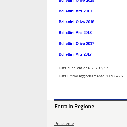
Bollettini Olivo 2019
Bollettini Vite 2019
Bollettini Olivo 2018
Bollettini Vite 2018
Bollettini Olivo 2017
Bollettini Vite 2017
21/07/17
11/06/26
Entra in Regione
Presidente