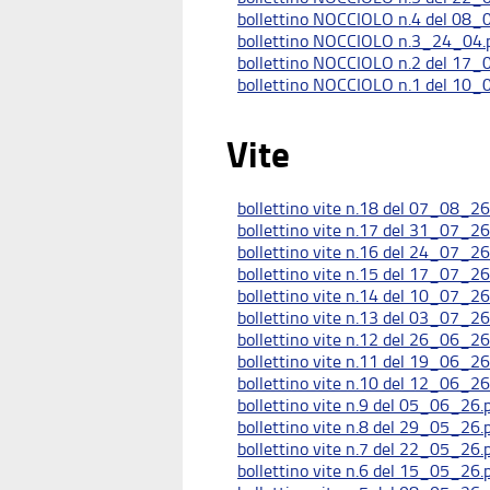
bollettino NOCCIOLO n.4 del 08_
bollettino NOCCIOLO n.3_24_04.
bollettino NOCCIOLO n.2 del 17_
bollettino NOCCIOLO n.1 del 10_
Vite
bollettino vite n.18 del 07_08_26
bollettino vite n.17 del 31_07_26
bollettino vite n.16 del 24_07_26
bollettino vite n.15 del 17_07_26
bollettino vite n.14 del 10_07_26
bollettino vite n.13 del 03_07_26
bollettino vite n.12 del 26_06_26
bollettino vite n.11 del 19_06_26
bollettino vite n.10 del 12_06_26
bollettino vite n.9 del 05_06_26.
bollettino vite n.8 del 29_05_26.
bollettino vite n.7 del 22_05_26.
bollettino vite n.6 del 15_05_26.