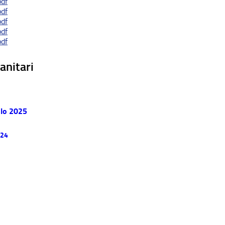
pdf
pdf
pdf
pdf
pdf
anitari
iolo 2025
024