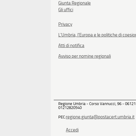
Giunta Regionale
Gli uffici
Privacy
L'Umbria, l'Europa e le politiche di coesi
Atti di notifica
Avviso per nomine regionali
Regione Umbria - Corso Vannucci, 96 - 06121
01212820540
regione.giunta@postacert.umbria.it
PEC:
Accedi