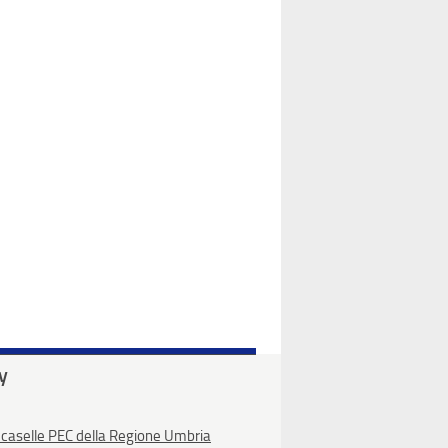
ty
 caselle PEC della Regione Umbria