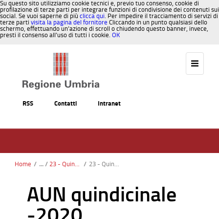
Su questo sito utilizziamo cookie tecnici e, previo tuo consenso, cookie di
profilazione di terze parti per integrare funzioni di condivisione dei contenuti sui
social. Se vuoi saperne di più
clicca qui
. Per impedire il tracciamento di servizi di
terze parti
visita la pagina del fornitore
Cliccando in un punto qualsiasi dello
schermo, effettuando un’azione di scroll o chiudendo questo banner, invece,
presti il consenso all’uso di tutti i cookie.
OK
Salta al contenuto
RSS
Contatti
Intranet
Home
/
23 - Quindicinale 1-15 dicembre 2020
/
23 - Quindicinale 1-15 dicembre 2020
AUN quindicinale
-2020