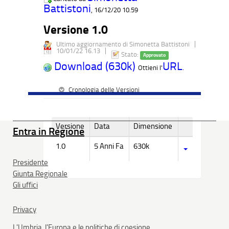
Battistoni
, 16/12/20 10.59
Versione 1.0
Ultimo aggiornamento di Simonetta Battistoni
10/01/22 16.13
Stato:
Approvato
Download (630k)
URL
Ottieni l'
.
Cronologia delle Versioni
Versione
Data
Dimensione
Entra in Regione
1.0
5 Anni Fa
630k
Presidente
Giunta Regionale
Gli uffici
Privacy
L'Umbria, l'Europa e le politiche di coesione