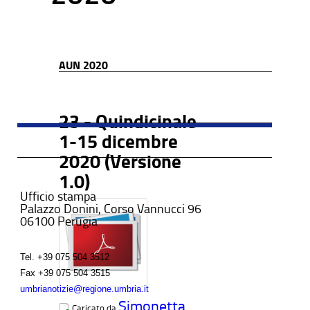
AUN 2020
23 - Quindicinale
1-15 dicembre
2020 (Versione
1.0)
Ufficio stampa
Palazzo Donini, Corso Vannucci 96
06100 Perugia
Tel.
+39 075 504 3512
Fax
+39 075 504 3515
umbrianotizie@regione.umbria.it
Simonetta
Caricato da