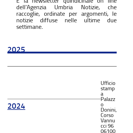
È la newsletter quindicinale on line
dell'Agenzia Umbria Notizie, che
raccoglie, ordinate per argomenti, le
notizie diffuse nelle ultime due
settimane.
2025
Ufficio
stamp
a
Palazz
o
2024
Donini,
Corso
Vannu
cci 96
06100