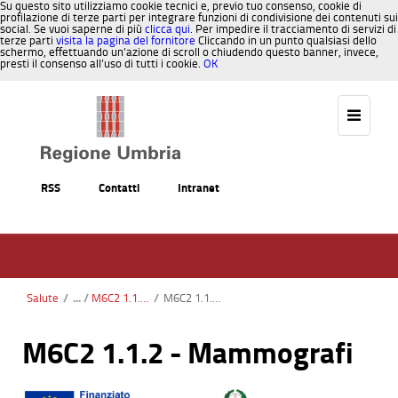
Su questo sito utilizziamo cookie tecnici e, previo tuo consenso, cookie di
profilazione di terze parti per integrare funzioni di condivisione dei contenuti sui
social. Se vuoi saperne di più
clicca qui
. Per impedire il tracciamento di servizi di
terze parti
visita la pagina del fornitore
Cliccando in un punto qualsiasi dello
schermo, effettuando un’azione di scroll o chiudendo questo banner, invece,
presti il consenso all’uso di tutti i cookie.
OK
Salta al contenuto
RSS
Contatti
Intranet
Salute
/
M6C2 1.1.2 Ammodernamento del parco tecnologico e digitale ospedaliero (Grandi Apparecchiature)
/
M6C2 1.1.2 - Mammografi
M6C2 1.1.2 - Mammografi