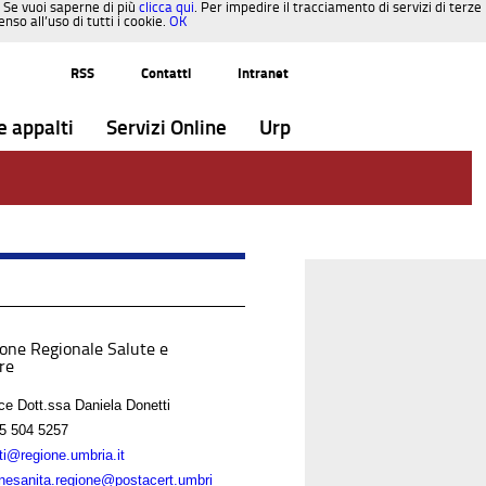
. Se vuoi saperne di più
clicca qui
. Per impedire il tracciamento di servizi di terze
so all’uso di tutti i cookie.
OK
RSS
Contatti
Intranet
e appalti
Servizi Online
Urp
ione Regionale Salute e
re
ice Dott.ssa Daniela Donetti
5 504 5257
ti@regione.umbria.it
onesanita.regione@postacert.umbri