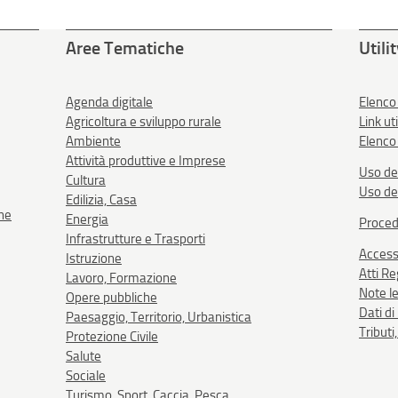
Aree Tematiche
Utili
Agenda digitale
Elenco
Agricoltura e sviluppo rurale
Link uti
Ambiente
Elenco 
Attività produttive e Imprese
Uso de
Cultura
Uso de
Edilizia, Casa
one
Energia
Proced
Infrastrutture e Trasporti
Accessi
Istruzione
Atti R
Lavoro, Formazione
Note le
Opere pubbliche
Dati d
Paesaggio, Territorio, Urbanistica
Tributi
Protezione Civile
Salute
Sociale
Turismo, Sport, Caccia, Pesca