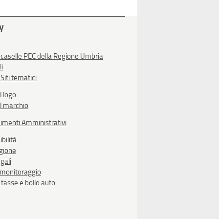
ty
 caselle PEC della Regione Umbria
li
Siti tematici
l logo
l marchio
imenti Amministrativi
bilità
egione
gali
i monitoraggio
, tasse e bollo auto