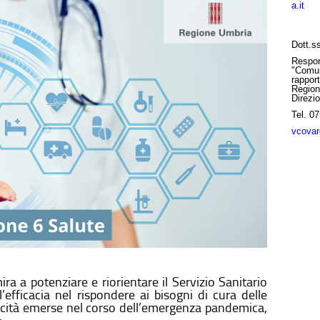
a.it
Dott.ss
Respon
"Comun
rapport
Region
Direzi
Tel.
07
vcovar
a a potenziare e riorientare il Servizio Sanitario
’efficacia nel rispondere ai bisogni di cura delle
iticità emerse nel corso dell’emergenza pandemica,