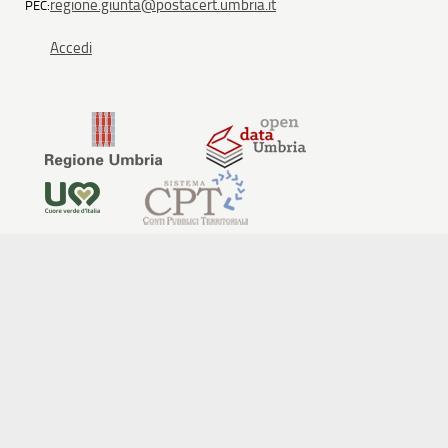
regione.giunta@postacert.umbria.it
PEC:
Accedi