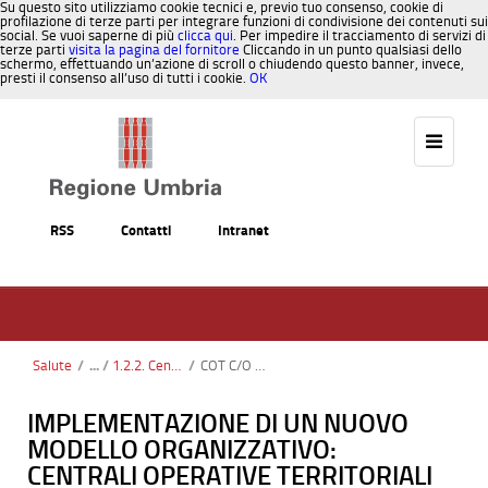
Su questo sito utilizziamo cookie tecnici e, previo tuo consenso, cookie di
profilazione di terze parti per integrare funzioni di condivisione dei contenuti sui
social. Se vuoi saperne di più
clicca qui
. Per impedire il tracciamento di servizi di
terze parti
visita la pagina del fornitore
Cliccando in un punto qualsiasi dello
schermo, effettuando un’azione di scroll o chiudendo questo banner, invece,
presti il consenso all’uso di tutti i cookie.
OK
Salta al contenuto
RSS
Contatti
Intranet
Salute
/
1.2.2. Centrali operative territoriali (COT)
/
COT C/O SPOLETO CENTRALE OPERATIVA TERRITORIALE - SPOKE Modulo 1
IMPLEMENTAZIONE DI UN NUOVO
MODELLO ORGANIZZATIVO:
CENTRALI OPERATIVE TERRITORIALI