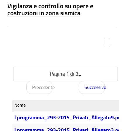
Vigilanza e controllo su opere e
costruzioni in zona sismica
Pagina 1 di 3
Precedente
Successivo
Nome
D
2
I programma_293-2015_Privati_Allegato9.pdf
5
I programma_293-2015_Privati_Allegato3.odt