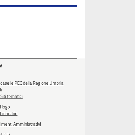
ty
 caselle PEC della Regione Umbria
li
Siti tematici
l logo
l marchio
imenti Amministrativi
bilità