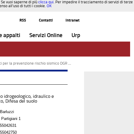
. Se vuoi saperne di più
clicca qui
. Per impedire il tracciamento di servizi di terze
so all’uso di tutti i cookie.
OK
RSS
Contatti
Intranet
e appalti
Servizi Online
Urp
 per la prevenzione rischio sismico DGR 1112/12
o idrogeologico, idraulico e
o, Difesa del suolo
Barluzzi
 Partigiani 1
55042631
55042750