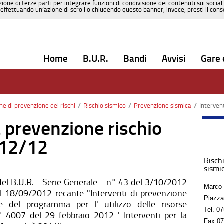
zione di terze parti per integrare funzioni di condivisione dei contenuti sui social
effettuando un’azione di scroll o chiudendo questo banner, invece, presti il consen
Home
B.U.R.
Bandi
Avvisi
Gare 
che di prevenzione dei rischi
/
Rischio sismico
/
Prevenzione sismica
/
Interventi
a prevenzione rischio
112/12
Rischi
sismic
el B.U.R. - Serie Generale - n° 43 del 3/10/2012
Marco 
l 18/09/2012 recante "Interventi di prevenzione
Piazza
ne del programma per l' utilizzo delle risorse
Tel.
07
 n° 4007 del 29 febbraio 2012 ' Interventi per la
Fax
07