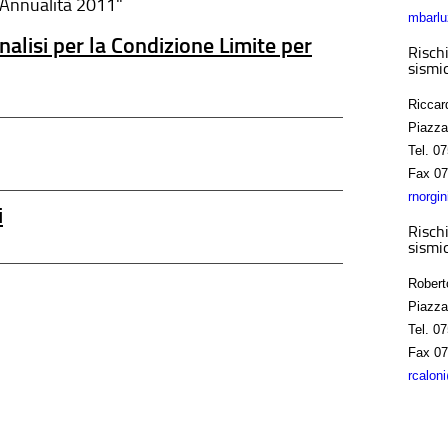
- Annualità 2011"
mbarlu
alisi per la Condizione Limite per
Rischi
sismic
Riccar
Piazza
Tel.
07
Fax
07
rnorgi
i
Rischi
sismic
Robert
Piazza
Tel.
07
Fax
07
rcalon