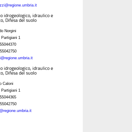
zzi@regione.umbria.it
o idrogeologico, idraulico e
o, Difesa del suolo
do Norgini
 Partigiani 1
55044370
55042750
ni@regione.umbria.it
o idrogeologico, idraulico e
o, Difesa del suolo
o Caloni
 Partigiani 1
55044365
55042750
i@regione.umbria.it