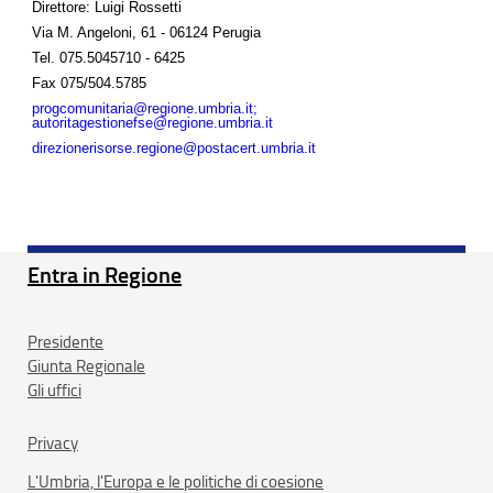
Direttore: Luigi Rossetti
Via M. Angeloni, 61 - 06124 Perugia
Tel.
075.5045710 - 6425
Fax
075/504.5785
progcomunitaria@regione.umbria.it;
autoritagestionefse@regione.umbria.it
direzionerisorse.regione@postacert.umbria.it
Entra in Regione
Presidente
Giunta Regionale
Gli uffici
Privacy
L'Umbria, l'Europa e le politiche di coesione