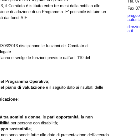
Tel.
07
 il Comitato è istituito entro tre mesi dalla notifica allo
Fax
07
one di adozione di un Programma. E' possibile istituire un
progco
i dai fondi SIE.
autori
direzi
a.it
1303/2013 disciplinano le funzioni del Comitato di
logate.
anno e svolge le funzioni previste dall'art. 110 del
 del Programma Operativo
;
del piano di valutazione
e il seguito dato ai risultati delle
nicazione
;
;
tà tra uomini e donne
, le
pari opportunità
, la
non
bilità per persone con disabilità;
uppo sostenibile
;
e non sono soddisfatte alla data di presentazione dell'accordo