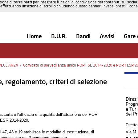
zione di terze parti per integrare funzioni di condivisione dei contenuti sui social
effettuando un’azione di scroll o chiudendo questo banner, invece, presti il consen
Home
B.U.R.
Bandi
Avvisi
Gare 
VEGLIANZA
/
Comitato di sorveglianza unico POR FSE 2014-2020 e POR FESR 
, regolamento, criteri di selezione
Direz
Progr
e Tur
dei P
ccertare l'efficacia e la qualità dell'attuazione del POR
FESR 2014-2020.
Diretto
 47, 48 e 19 stabilisce le modalità di costituzione, di
Via M.
 Sorveglianza del Programma operativo.