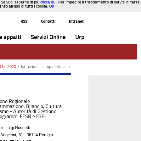
. Se vuoi saperne di più
clicca qui
. Per impedire il tracciamento di servizi di terze
so all’uso di tutti i cookie.
OK
RSS
Contatti
Intranet
e appalti
Servizi Online
Urp
2014-2020
/
Istituzione, composizione, regolamento, criteri di selezione
ione Regionale
ammazione, Bilancio, Cultura
ismo - Autorità di Gestione
rogrammi FESR e FSE+
re: Luigi Rossetti
 Angeloni, 61 - 06124 Perugia