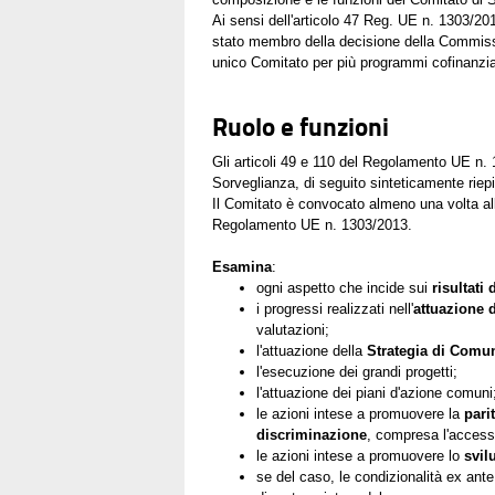
Ai sensi dell'articolo 47 Reg. UE n. 1303/2013,
stato membro della decisione della Commissi
unico Comitato per più programmi cofinanziat
Ruolo e funzioni
Gli articoli 49 e 110 del Regolamento UE n. 
Sorveglianza, di seguito sinteticamente riepi
Il Comitato è convocato almeno una volta all'
Regolamento UE n. 1303/2013.
Esamina
:
ogni aspetto che incide sui
risultati
i progressi realizzati nell'
attuazione 
valutazioni;
l'attuazione della
Strategia di Comu
l'esecuzione dei grandi progetti;
l'attuazione dei piani d'azione comuni
le azioni intese a promuovere la
pari
discriminazione
, compresa l'accessi
le azioni intese a promuovere lo
svil
se del caso, le condizionalità ex ant