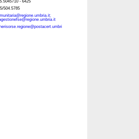
5.5045710 - 6425
5/504.5785
munitaria@regione.umbria.it;
tagestionefse@regione.umbria.it
onerisorse.regione@postacert.umbri