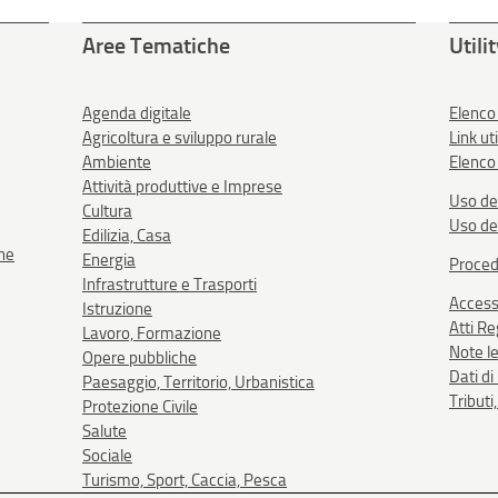
Aree Tematiche
Utili
Agenda digitale
Elenco
Agricoltura e sviluppo rurale
Link uti
Ambiente
Elenco 
Attività produttive e Imprese
Uso de
Cultura
Uso de
Edilizia, Casa
one
Energia
Proced
Infrastrutture e Trasporti
Accessi
Istruzione
Atti R
Lavoro, Formazione
Note le
Opere pubbliche
Dati d
Paesaggio, Territorio, Urbanistica
Tributi
Protezione Civile
Salute
Sociale
Turismo, Sport, Caccia, Pesca