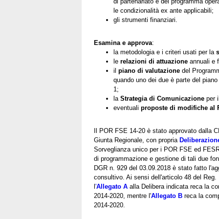
di partenariato e del programma opera
le condizionalità ex ante applicabili;
gli strumenti finanziari.
Esamina e approva
:
la metodologia e i criteri usati per la
le
relazioni di attuazione
annuali e f
il
piano di valutazione
del Programma
quando uno dei due è parte del piano 
1;
la
Strategia di Comunicazione
per 
eventuali
proposte di modifiche al
Il POR FSE 14-20 è stato approvato dalla 
Giunta Regionale, con propria
Deliberazione
Sorveglianza unico per i POR FSE ed FESR 2
di programmazione e gestione di tali due f
DGR n. 929 del 03.09.2018 è stato fatto l'a
consultivo. Ai sensi dell'articolo 48 del Reg
l
'
Allegato A
alla Delibera indicata reca la 
2014-2020, mentre l'
Allegato B
reca la comp
2014-2020.