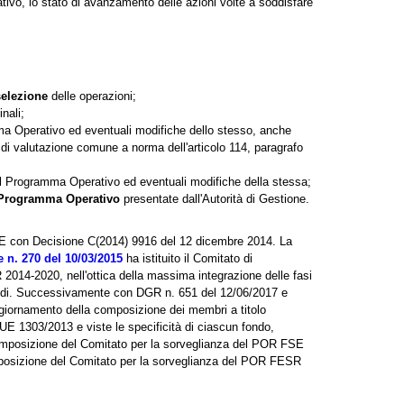
tivo, lo stato di avanzamento delle azioni volte a soddisfare
selezione
delle operazioni;
inali;
 Operativo ed eventuali modifiche dello stesso, anche
di valutazione comune a norma dell'articolo 114, paragrafo
il Programma Operativo ed eventuali modifiche della stessa;
 Programma Operativo
presentate dall'Autorità di Gestione.
CE con Decisione C(2014) 9916 del 12 dicembre 2014. La
 n. 270 del 10/03/2015
ha istituito il Comitato di
014-2020, nell'ottica della massima integrazione delle fasi
ondi. Successivamente con DGR n. 651 del 12/06/2017 e
ggiornamento della composizione dei membri a titolo
. UE 1303/2013 e viste le specificità di ciascun fondo,
composizione del Comitato per la sorveglianza del POR FSE
osizione del Comitato per la sorveglianza del POR FESR