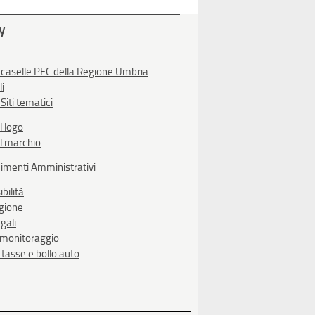
ty
 caselle PEC della Regione Umbria
li
Siti tematici
l logo
l marchio
imenti Amministrativi
bilità
egione
gali
i monitoraggio
, tasse e bollo auto