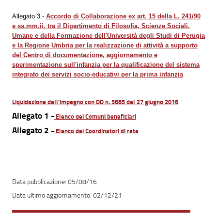
Allegato 3 -
Accordo di Collaborazione ex art. 15 della L. 241/90
e ss.mm.ii. tra il Dipartimento di Filosofia, Scienze Sociali,
Umane e della Formazione dell'Università degli Studi di Perugia
e la Regione Umbria per la realizzazione di attività a supporto
del Centro di documentazione, aggiornamento e
sperimentazione sull'infanzia per la qualificazione del sistema
integrato dei servizi socio-educativi per la prima infanzia
Liquidazione dell'impegno con DD n. 5685 del 27 giugno 2016
Allegato 1 -
Elenco dei Comuni beneficiari
Allegato 2 -
Elenco dei Coordinatori di rete
05/08/16
02/12/21