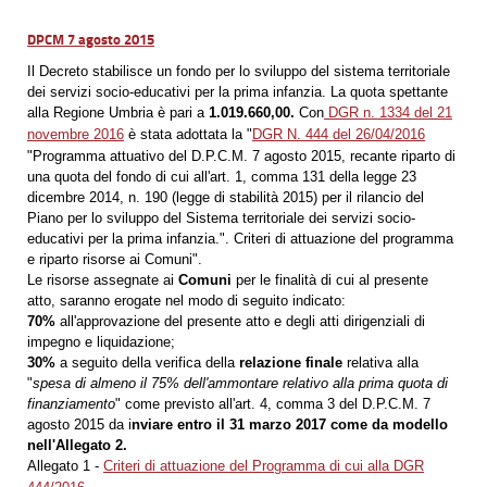
DPCM 7 agosto 2015
Il Decreto stabilisce un fondo per lo sviluppo del sistema territoriale
dei servizi socio-educativi per la prima infanzia. La quota spettante
alla Regione Umbria è pari a
1.019.660,00.
Con
DGR n. 1334 del 21
novembre 2016
è stata adottata la "
DGR N. 444 del 26/04/2016
"Programma attuativo del D.P.C.M. 7 agosto 2015, recante riparto di
una quota del fondo di cui all'art. 1, comma 131 della legge 23
dicembre 2014, n. 190 (legge di stabilità 2015) per il rilancio del
Piano per lo sviluppo del Sistema territoriale dei servizi socio-
educativi per la prima infanzia.". Criteri di attuazione del programma
e riparto risorse ai Comuni".
Le risorse assegnate ai
Comuni
per le finalità di cui al presente
atto, saranno erogate nel modo di seguito indicato:
70%
all'approvazione del presente atto e degli atti dirigenziali di
impegno e liquidazione;
30%
a seguito della verifica della
relazione finale
relativa alla
"
spesa di almeno il 75% dell'ammontare relativo alla prima quota di
finanziamento
" come previsto all'art. 4, comma 3 del D.P.C.M. 7
agosto 2015 da i
nviare entro il 31 marzo 2017 come da modello
nell'Allegato 2.
Allegato 1 -
Criteri di attuazione del Programma di cui alla DGR