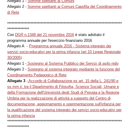
Allegato 1 -
Somme spettanti ai Comuni
Allegato 2 -
Somme spettanti ai Comuni Capofila del Coordinamento
di Rete
*******************************************************************************
***************
Con
DGR n.1348 del 21 novembre 2016
è stato adottato il
programma annuale per l'esercizio finanziario 2016
Allegato A -
Programma annuale 2016 - Sistema integrato dei
servizi socio-educativi per la prima infanzia (art.10 Legge Regionale
30/2005)
Allegato 1 -
Sostegno al Sistema Pubblico dei Servizi di asilo nido
Allegato 2 -
Sostegno al sistema integrato mediante la funzione del
Coordinamento Pedagogico di Rete
Allegato 3
-
Accordo di Collaborazione ex art. 15 della L. 241/90 e
ss.mm.ii. tra il Dipartimento di Filosofia, Scienze Sociali, Umane e
della Formazione dell'Università degli Studi di Perugia e la Regione
Umbria per la realizzazione di attività a supporto del Centro di
documentazione, aggiornamento e sperimentazione sull'infanzia per
la qualificazione del sistema integrato dei servizi socio-educativi per
la prima infanzia
*******************************************************************************
***************