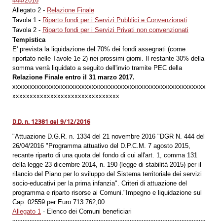
444/2016
Allegato 2 -
Relazione Finale
Tavola 1 -
Riparto fondi per i Servizi Pubblici e Convenzionati
Tavola 2 -
Riparto fondi per i Servizi Privati non convenzionati
Tempistica
E' prevista la liquidazione del 70% dei fondi assegnati (come
riportato nelle Tavole 1e 2) nei prossimi giorni. Il restante 30% della
somma verrà liquidato a seguito dell'invio tramite PEC della
Relazione Finale entro il 31 marzo 2017.
xxxxxxxxxxxxxxxxxxxxxxxxxxxxxxxxxxxxxxxxxxxxxxxxxxxxxxxx
xxxxxxxxxxxxxxxxxxxxxxxxxxxxxxx
D.D. n. 12381 del 9/12/2016
"Attuazione D.G.R. n. 1334 del 21 novembre 2016 "DGR N. 444 del
26/04/2016 "Programma attuativo del D.P.C.M. 7 agosto 2015,
recante riparto di una quota del fondo di cui all'art. 1, comma 131
della legge 23 dicembre 2014, n. 190 (legge di stabilità 2015) per il
rilancio del Piano per lo sviluppo del Sistema territoriale dei servizi
socio-educativi per la prima infanzia". Criteri di attuazione del
programma e riparto risorse ai Comuni."Impegno e liquidazione sul
Cap. 02559 per Euro 713.762,00
Allegato 1
- Elenco dei Comuni beneficiari