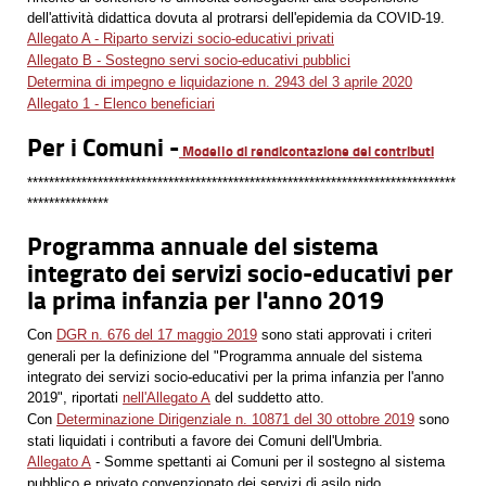
dell'attività didattica dovuta al protrarsi dell'epidemia da COVID-19.
Allegato A - Riparto servizi socio-educativi privati
Allegato B - Sostegno servi socio-educativi pubblici
Determina di impegno e liquidazione n. 2943 del 3 aprile 2020
Allegato 1 - Elenco beneficiari
Per i Comuni -
Modello di rendicontazione dei contributi
*******************************************************************************
***************
Programma annuale del sistema
integrato dei servizi socio-educativi per
la prima infanzia per l'anno 2019
Con
DGR n. 676 del 17 maggio 2019
sono stati approvati i criteri
generali per la definizione del "Programma annuale del sistema
integrato dei servizi socio-educativi per la prima infanzia per l'anno
2019", riportati
nell'Allegato A
del suddetto atto.
Con
Determinazione Dirigenziale n. 10871 del 30 ottobre 2019
sono
stati liquidati i contributi a favore dei Comuni dell'Umbria.
Allegato A
- Somme spettanti ai Comuni per il sostegno al sistema
pubblico e privato convenzionato dei servizi di asilo nido