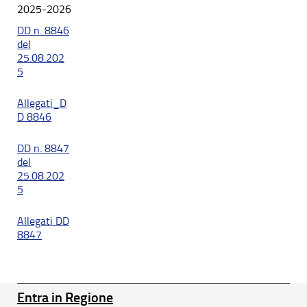
2025-2026
DD n. 8846
del
25.08.202
5
Allegati_D
D 8846
DD n. 8847
del
25.08.202
5
Allegati DD
8847
Entra in Regione