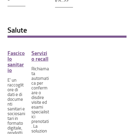
e A...>>
Salute
Fascico
Servizi
lo
o recall
sanitar
Richiama
io
ta
automati
E' un
ca per
raccoglit
conferm
ore di
are o
dati e di
disdire
docume
visite ed
nti
esami
sanitari e
specialist
sociosani
ici
tari in
prenotati
formato
. La
digitale,
soluzion
prodotti