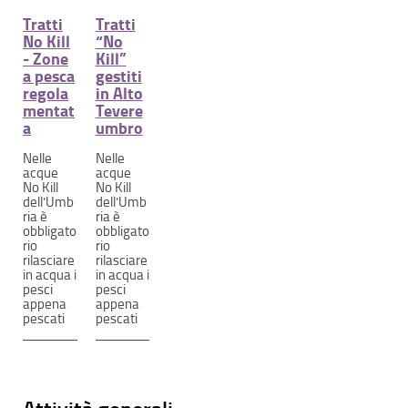
Tratti
Tratti
No Kill
“No
- Zone
Kill”
a pesca
gestiti
regola
in Alto
mentat
Tevere
a
umbro
Nelle
Nelle
acque
acque
No Kill
No Kill
dell’Umb
dell’Umb
ria è
ria è
obbligato
obbligato
rio
rio
rilasciare
rilasciare
in acqua i
in acqua i
pesci
pesci
appena
appena
pescati
pescati