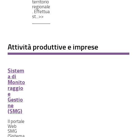
territorio
regionale
. Effettua
st...>>
Attività produttive e imprese
Sistem
a di
Monito
raggio
e
Gestio
ne
(SMG)
Il portale
Web
SMG
(Sistema