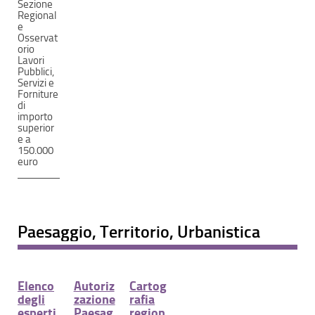
Sezione
Regional
e
Osservat
orio
Lavori
Pubblici,
Servizi e
Forniture
di
importo
superior
e a
150.000
euro
Paesaggio, Territorio, Urbanistica
Elenco
Autoriz
Cartog
degli
zazione
rafia
esperti
Paesag
region