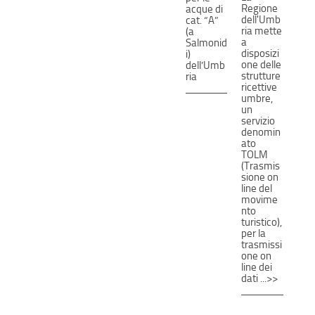
Regione
acque di
dell'Umb
cat. “A”
ria mette
(a
a
Salmonid
disposizi
i)
one delle
dell’Umb
strutture
ria
ricettive
umbre,
un
servizio
denomin
ato
TOLM
(Trasmis
sione on
line del
movime
nto
turistico),
per la
trasmissi
one on
line dei
dati ...>>