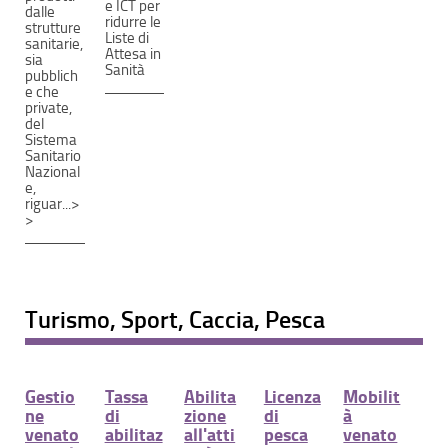
e ICT per
dalle
ridurre le
strutture
Liste di
sanitarie,
Attesa in
sia
Sanità
pubblich
e che
private,
del
Sistema
Sanitario
Nazional
e,
riguar...>
>
Turismo, Sport, Caccia, Pesca
Gestio
Tassa
Abilita
Licenza
Mobilit
ne
di
zione
di
à
venato
abilitaz
all'atti
pesca
venato