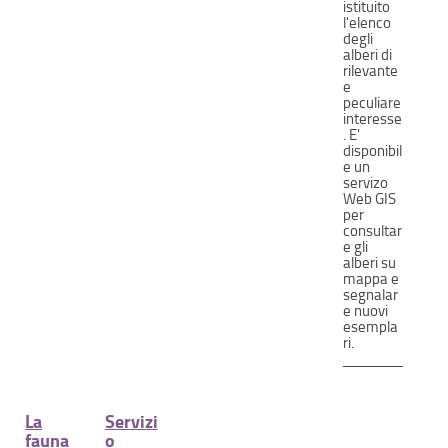
istituito
l'elenco
degli
alberi di
rilevante
e
peculiare
interesse
. E'
disponibil
e un
servizo
Web GIS
per
consultar
e gli
alberi su
mappa e
segnalar
e nuovi
esempla
ri.
La
Servizi
fauna
o