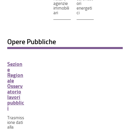
agenzie
ori
immobili
energeti
ari
ci
Opere Pubbliche
Sezion
e
Region
ale
Osserv
atorio
lavori
pubblic
i
Trasmiss
ione dati
alla