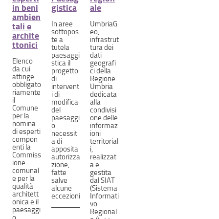
in beni
gistica
ale
ambien
In aree
UmbriaG
tali e
sottopos
eo,
archite
te a
infrastrut
ttonici
tutela
tura dei
paesaggi
dati
Elenco
stica il
geografi
da cui
progetto
ci della
attinge
di
Regione
obbligato
intervent
Umbria
riamente
i di
dedicata
il
modifica
alla
Comune
del
condivisi
per la
paesaggi
one delle
nomina
o
informaz
di esperti
necessit
ioni
compon
a di
territorial
enti la
apposita
i,
Commiss
autorizza
realizzat
ione
zione,
a e
comunal
fatte
gestita
e per la
salve
dal SIAT
qualità
alcune
(Sistema
architett
eccezioni
Informati
onica e il
vo
paesaggi
Regional
o