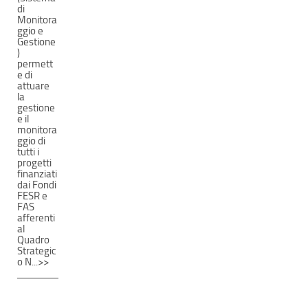
di
Monitora
ggio e
Gestione
)
permett
e di
attuare
la
gestione
e il
monitora
ggio di
tutti i
progetti
finanziati
dai Fondi
FESR e
FAS
afferenti
al
Quadro
Strategic
o N...>>