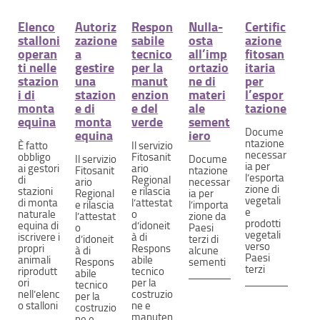
Elenco
Autoriz
Respon
Nulla-
Certific
stalloni
zazione
sabile
osta
azione
operan
a
tecnico
all’imp
fitosan
ti nelle
gestire
per la
ortazio
itaria
stazion
una
manut
ne di
per
i di
stazion
enzion
materi
l’espor
monta
e di
e del
ale
tazione
equina
monta
verde
sement
Docume
equina
iero
ntazione
È fatto
Il servizio
necessar
obbligo
Fitosanit
Il servizio
Docume
ia per
ai gestori
ario
Fitosanit
ntazione
l’esporta
di
Regional
ario
necessar
zione di
stazioni
e rilascia
Regional
ia per
vegetali
di monta
l’attestat
e rilascia
l’importa
e
naturale
o
l’attestat
zione da
prodotti
equina di
d’idoneit
o
Paesi
vegetali
iscrivere i
à di
d’idoneit
terzi di
verso
propri
Respons
à di
alcune
Paesi
animali
abile
Respons
sementi
terzi
riprodutt
tecnico
abile
ori
per la
tecnico
nell’elenc
costruzio
per la
o stalloni
ne e
costruzio
manuten
ne e