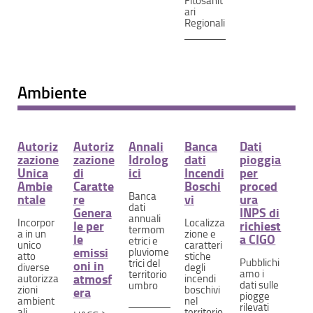
Fitosanit
ari
Regionali
Ambiente
Autoriz
Autoriz
Annali
Banca
Dati
zazione
zazione
Idrolog
dati
pioggia
Unica
di
ici
Incendi
per
Ambie
Caratte
Boschi
proced
Banca
ntale
re
vi
ura
dati
Genera
INPS di
annuali
Incorpor
Localizza
le per
richiest
termom
a in un
zione e
le
a CIGO
etrici e
unico
caratteri
emissi
pluviome
atto
stiche
Pubblichi
trici del
oni in
diverse
degli
amo i
territorio
atmosf
autorizza
incendi
dati sulle
umbro
zioni
boschivi
era
piogge
ambient
nel
rilevati
ali
territorio