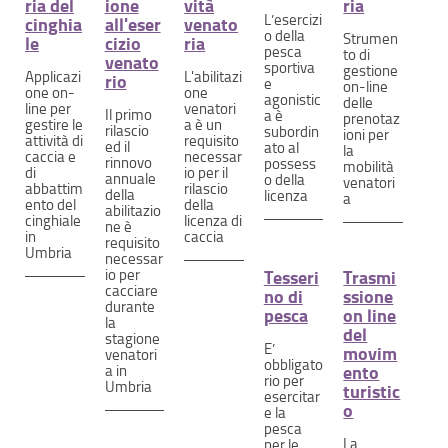
ria del
ione
vità
ria
L’esercizi
cinghia
all'eser
venato
o della
Strumen
le
cizio
ria
pesca
to di
venato
sportiva
gestione
Applicazi
L'abilitazi
rio
e
on-line
one on-
one
agonistic
delle
line per
venatori
Il primo
a è
prenotaz
gestire le
a è un
rilascio
subordin
ioni per
attività di
requisito
ed il
ato al
la
caccia e
necessar
rinnovo
possess
mobilità
di
io per il
annuale
o della
venatori
abbattim
rilascio
della
licenza
a
ento del
della
abilitazio
cinghiale
licenza di
ne è
in
caccia
requisito
Umbria
necessar
io per
Tesseri
Trasmi
cacciare
no di
ssione
durante
pesca
on line
la
del
stagione
E’
movim
venatori
obbligato
a in
ento
rio per
Umbria
turistic
esercitar
o
e la
pesca
La
per le