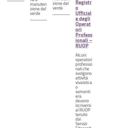
Registr
zione del
manuten
o
verde
zione del
Ufficial
verde
e degli
Operat
ori
Profess
ionali –
RUOP
Alcuni
operatori
professio
nali che
svolgono
attività
vivaistica
o
sementi
era
devono
iscriversi
al RUOP
tenuto
dai
Servizi