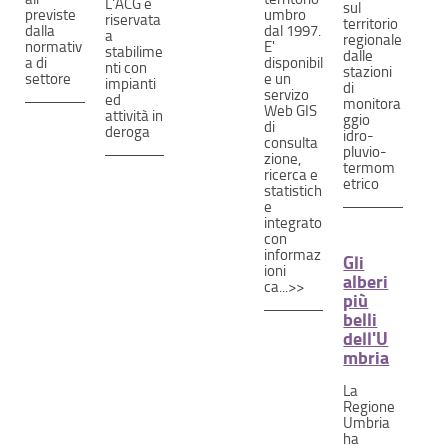
L'ACG è
sul
previste
umbro
riservata
territorio
dalla
dal 1997.
a
regionale
normativ
E'
stabilime
dalle
a di
disponibil
nti con
stazioni
settore
e un
impianti
di
servizo
ed
monitora
Web GIS
attività in
ggio
di
deroga
idro-
consulta
pluvio-
zione,
termom
ricerca e
etrico
statistich
e
integrato
con
informaz
Gli
ioni
alberi
ca...>>
più
belli
dell'U
mbria
La
Regione
Umbria
ha