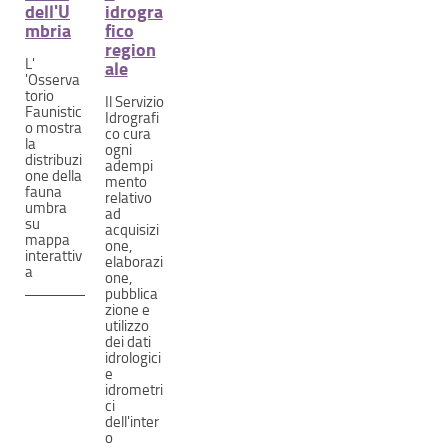
dell'U
idrogra
mbria
fico
region
L'
ale
'Osserva
torio
Il Servizio
Faunistic
Idrografi
o mostra
co cura
la
ogni
distribuzi
adempi
one della
mento
fauna
relativo
umbra
ad
su
acquisizi
mappa
one,
interattiv
elaborazi
a
one,
pubblica
zione e
utilizzo
dei dati
idrologici
e
idrometri
ci
dell'inter
o