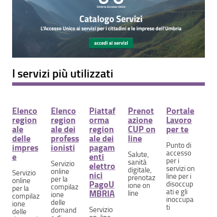
I servizi più utilizzati
Elenco
Elenco
Piattaf
Prenot
Portale
region
region
orma
azione
Lavoro
ale
ale dei
region
CUP on
per te
delle
profess
ale dei
line
Punto di
impres
ionisti
pagam
accesso
Salute,
e
enti
per i
sanità
Servizio
elettro
servizi on
digitale,
online
Servizio
nici
line per i
prenotaz
per la
online
PagoU
disoccup
ione on
compilaz
per la
ati e gli
MBRIA
line
ione
compilaz
inoccupa
delle
ione
ti
Servizio
domand
delle