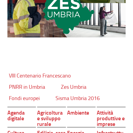
VIII Centenario Francescano
PNRR in Umbria
Zes Umbria
Fondi europei
Sisma Umbria 2016
Agenda
Agricoltura
Ambiente
Attività
digitale
e sviluppo
produttive e
rurale
imprese
Cultura,
Edilizia, casa
Energia
Infrastruttu