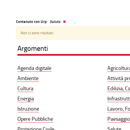
Contenuto con Urp
Salute
.
Non ci sono risultati.
Argomenti
Agenda digitale
Agricoltur
Ambiente
Attività p
Cultura
Edilizia, C
Energia
Infrastrut
Istruzione
Lavoro, F
Opere Pubbliche
Paesaggio,
Protezione Civile
Salute