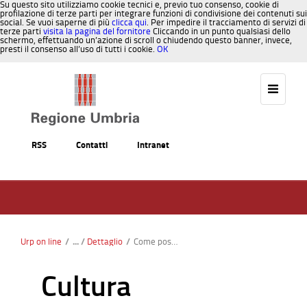
Su questo sito utilizziamo cookie tecnici e, previo tuo consenso, cookie di
profilazione di terze parti per integrare funzioni di condivisione dei contenuti sui
social. Se vuoi saperne di più
clicca qui
. Per impedire il tracciamento di servizi di
terze parti
visita la pagina del fornitore
Cliccando in un punto qualsiasi dello
schermo, effettuando un’azione di scroll o chiudendo questo banner, invece,
presti il consenso all’uso di tutti i cookie.
OK
Salta al contenuto
RSS
Contatti
Intranet
Urp on line
/
Dettaglio
/
Come posso ottenere finanziamenti per il settore spettacolo?
Cultura