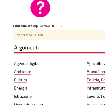
Contenuto con Urp
Sociale
.
Non ci sono risultati.
Argomenti
Agenda digitale
Agricoltur
Ambiente
Attività p
Cultura
Edilizia, C
Energia
Infrastrut
Istruzione
Lavoro, F
Opere Pubbliche
Paesaggio,