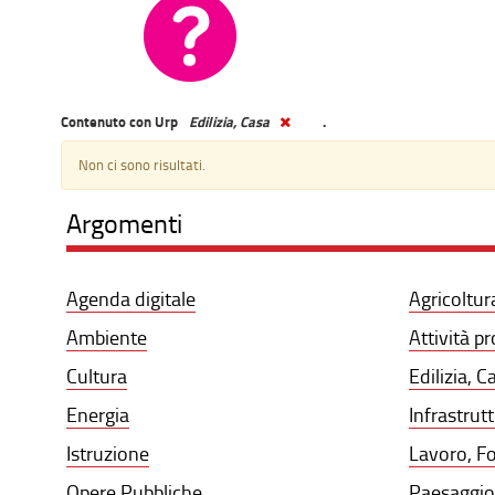
Contenuto con Urp
Edilizia, Casa
.
Non ci sono risultati.
Argomenti
Agenda digitale
Agricoltur
Ambiente
Attività p
Cultura
Edilizia, C
Energia
Infrastrut
Istruzione
Lavoro, F
Opere Pubbliche
Paesaggio,