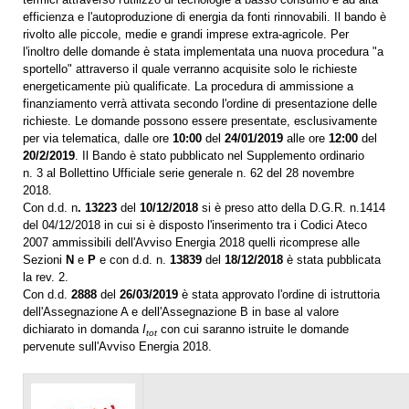
efficienza e l'autoproduzione di energia da fonti rinnovabili. Il bando è
rivolto alle piccole, medie e grandi imprese extra-agricole. Per
l'inoltro delle domande è stata implementata una nuova procedura "a
sportello" attraverso il quale verranno acquisite solo le richieste
energeticamente più qualificate. La procedura di ammissione a
finanziamento verrà attivata secondo l'ordine di presentazione delle
richieste. Le domande possono essere presentate, esclusivamente
per via telematica, dalle ore
10:00
del
24/01/2019
alle ore
12:00
del
20/2/2019
. Il Bando è stato pubblicato nel Supplemento ordinario
n. 3 al Bollettino Ufficiale serie generale n. 62 del 28 novembre
2018.
Con d.d. n
. 13223
del
10/12/2018
si è preso atto della D.G.R. n.1414
del 04/12/2018 in cui si è disposto l'inserimento tra i Codici Ateco
2007 ammissibili dell'Avviso Energia 2018 quelli ricomprese alle
Sezioni
N
e
P
e con d.d. n.
13839
del
18/12/2018
è stata pubblicata
la rev. 2.
Con d.d.
2888
del
26/03/2019
è stata approvato l'ordine di istruttoria
dell'Assegnazione A e dell'Assegnazione B in base al valore
dichiarato in domanda
I
con cui saranno istruite le domande
tot
pervenute sull'Avviso Energia 2018.