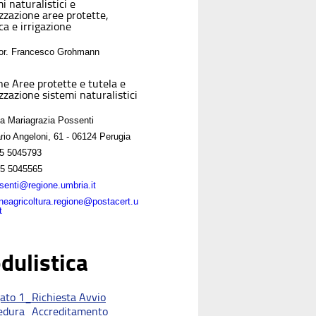
i naturalistici e
izzazione aree protette,
ca e irrigazione
For. Francesco Grohmann
ne Aree protette e tutela e
zzazione sistemi naturalistici
sa Mariagrazia Possenti
rio Angeloni, 61 - 06124 Perugia
5 5045793
5 5045565
enti@regione.umbria.it
oneagricoltura.regione@postacert.u
t
dulistica
gato 1_Richiesta Avvio
edura_Accreditamento