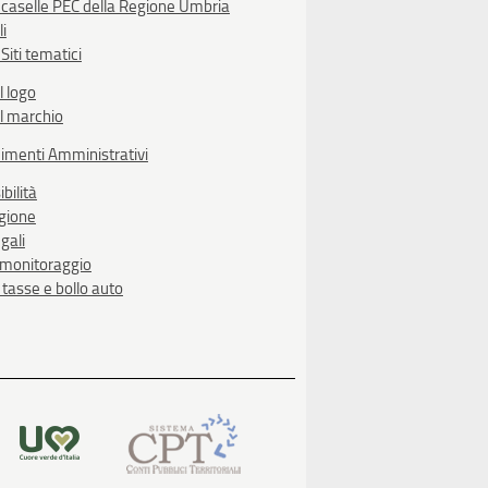
 caselle PEC della Regione Umbria
li
Siti tematici
l logo
l marchio
imenti Amministrativi
bilità
egione
gali
i monitoraggio
, tasse e bollo auto