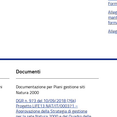
Form
Alle
mant
form
Alle
Documenti
mi
Documentazione per Piani gestione siti
Natura 2000
DGR n. 973 del 10/09/2018 (76k)
Progetto LIFE13 NAT/IT/000371 –
Approvazione della Strategia di gestione
per la rete Natura 2000 e del Quadro delle