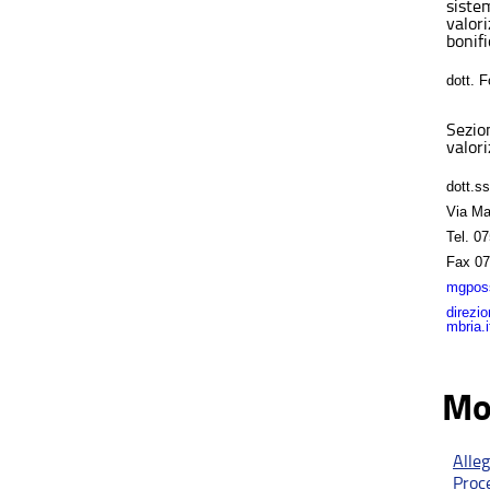
sistem
valor
bonifi
dott. 
Sezio
valori
dott.s
Via Ma
Tel.
07
Fax
07
mgposs
direzi
mbria.i
Mo
Alle
Proc