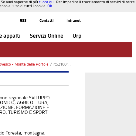
. Se vuoi saperne di più
clicca qui
. Per impedire il tracciamento di servizi di terze
so all’uso di tutti i cookie.
OK
RSS
Contatti
Intranet
e appalti
Servizi Online
Urp
ovesco - Monte delle Portole
/
it5210012-misure.pdf
ione regionale SVILUPPO
OMICO, AGRICOLTURA,
UZIONE, FORMAZIONE E
RO, TURISMO E SPORT
zio Foreste, montagna,