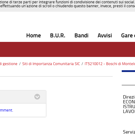
zione di terze parti per integrare funzioni di condivisione dei contenuti sui social
effettuando un’azione di scroll o chiudendo questo banner, invece, presti il consen
Home
B.U.R.
Bandi
Avvisi
Gare 
di gestione
/
Siti di Importanza Comunitaria SIC
/
IT5210012 - Boschi di Montel
Direz
ECON
ISTR
comment.
LAVO
Servi