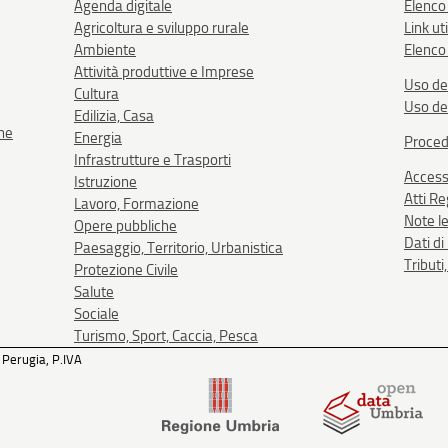
Agenda digitale
Elenco
Agricoltura e sviluppo rurale
Link uti
Ambiente
Elenco 
Attività produttive e Imprese
Uso de
Cultura
Uso de
Edilizia, Casa
one
Energia
Proced
Infrastrutture e Trasporti
Accessi
Istruzione
Atti R
Lavoro, Formazione
Note le
Opere pubbliche
Dati d
Paesaggio, Territorio, Urbanistica
Tributi
Protezione Civile
Salute
Sociale
Turismo, Sport, Caccia, Pesca
 Perugia, P.IVA