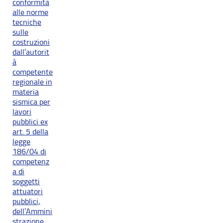
conformità
alle norme
tecniche
sulle
costruzioni
dall’autorit
à
competente
regionale in
materia
sismica per
lavori
pubblici ex
art. 5 della
legge
186/04 di
competenz
a di
soggetti
attuatori
pubblici,
dell’Ammini
strazione