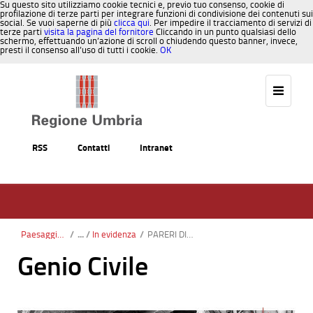
Su questo sito utilizziamo cookie tecnici e, previo tuo consenso, cookie di
profilazione di terze parti per integrare funzioni di condivisione dei contenuti sui
social. Se vuoi saperne di più
clicca qui
. Per impedire il tracciamento di servizi di
terze parti
visita la pagina del fornitore
Cliccando in un punto qualsiasi dello
schermo, effettuando un’azione di scroll o chiudendo questo banner, invece,
presti il consenso all’uso di tutti i cookie.
OK
Salta al contenuto
RSS
Contatti
Intranet
Paesaggio, Territorio, Urbanistica
/
In evidenza
/
PARERI DI CONFORMITA’ ALLE NORME TECNICHE VIGENTI PER LAVORI PUBBLICI
Genio Civile