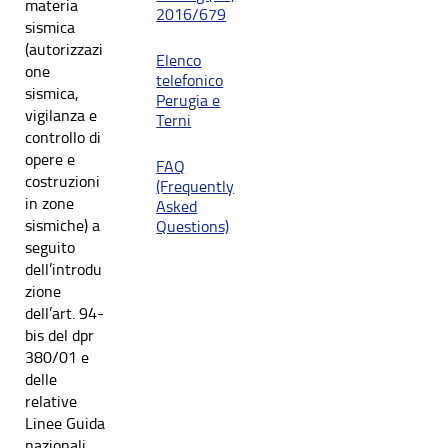
materia
2016/679
sismica
(autorizzazi
Elenco
one
telefonico
sismica,
Perugia e
vigilanza e
Terni
controllo di
opere e
FAQ
costruzioni
(Frequently
in zone
Asked
sismiche) a
Questions)
seguito
dell’introdu
zione
dell’art. 94-
bis del dpr
380/01 e
delle
relative
Linee Guida
nazionali