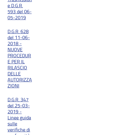
e D.G.R.
593 del 06-
05-2019
D.G.R. 628
del 11-06-
2018 -
NUOVE
PROCEDUR
E PER IL
RILASCIO
DELLE
AUTORIZZA
ZIONI
D.G.R. 347
del 25-03-
2019 -
Linee guida
sulle
verifiche di