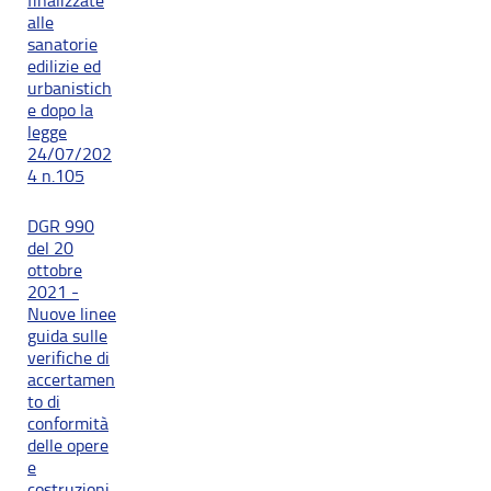
finalizzate
alle
sanatorie
edilizie ed
urbanistich
e dopo la
legge
24/07/202
4 n.105
DGR 990
del 20
ottobre
2021 -
Nuove linee
guida sulle
verifiche di
accertamen
to di
conformità
delle opere
e
costruzioni