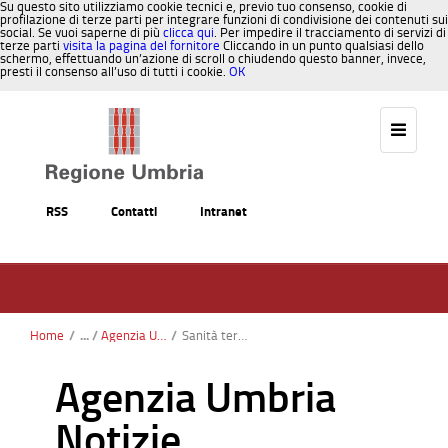
Su questo sito utilizziamo cookie tecnici e, previo tuo consenso, cookie di
profilazione di terze parti per integrare funzioni di condivisione dei contenuti sui
social. Se vuoi saperne di più
clicca qui
. Per impedire il tracciamento di servizi di
terze parti
visita la pagina del fornitore
Cliccando in un punto qualsiasi dello
schermo, effettuando un’azione di scroll o chiudendo questo banner, invece,
presti il consenso all’uso di tutti i cookie.
OK
Salta al contenuto
RSS
Contatti
Intranet
Home
/
Agenzia Umbria Notizie
/
Sanità territoriale e PNRR: l’Umbria centra l’obiettivo. Al 30 giugno attivati 25 presìdi tra Case e Ospedali di Comunità
Agenzia Umbria
Notizie