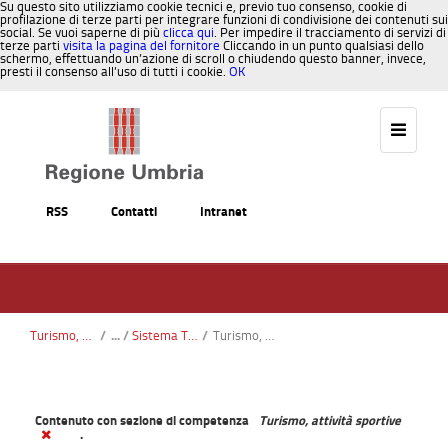
Su questo sito utilizziamo cookie tecnici e, previo tuo consenso, cookie di
profilazione di terze parti per integrare funzioni di condivisione dei contenuti sui
social. Se vuoi saperne di più
clicca qui
. Per impedire il tracciamento di servizi di
terze parti
visita la pagina del fornitore
Cliccando in un punto qualsiasi dello
schermo, effettuando un’azione di scroll o chiudendo questo banner, invece,
presti il consenso all’uso di tutti i cookie.
OK
Salta al contenuto
RSS
Contatti
Intranet
Turismo, Sport, Caccia, Pesca
/
Sistema TOM di Umbriatourism
/
Turismo, attività sportive
Contenuto con sezione di competenza
Turismo, attività sportive
.