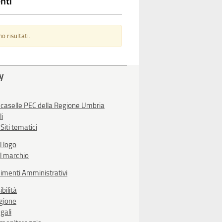
nti
o risultati.
ty
 caselle PEC della Regione Umbria
li
Siti tematici
l logo
l marchio
imenti Amministrativi
bilità
egione
gali