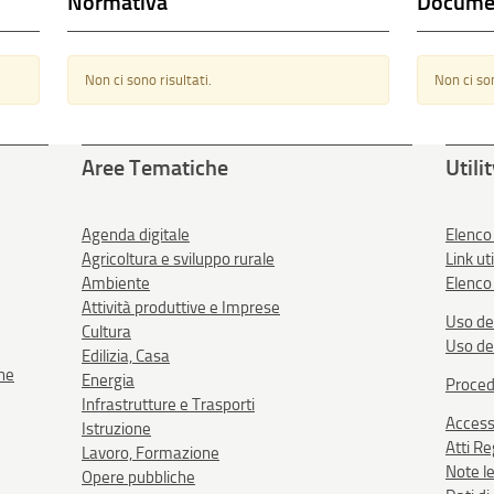
Normativa
Docume
Non ci sono risultati.
Non ci son
Aree Tematiche
Utili
Agenda digitale
Elenco
Agricoltura e sviluppo rurale
Link uti
Ambiente
Elenco 
Attività produttive e Imprese
Uso de
Cultura
Uso de
Edilizia, Casa
one
Energia
Proced
Infrastrutture e Trasporti
Accessi
Istruzione
Atti R
Lavoro, Formazione
Note le
Opere pubbliche