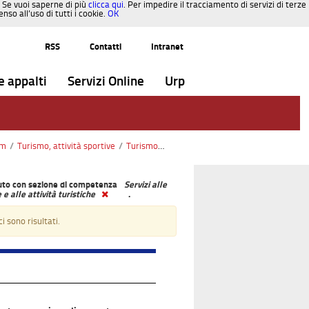
. Se vuoi saperne di più
clicca qui
. Per impedire il tracciamento di servizi di terze
so all’uso di tutti i cookie.
OK
RSS
Contatti
Intranet
e appalti
Servizi Online
Urp
sm
/
Turismo, attività sportive
/
Turismo1
/
Servizi alle imprese e alle attività 
to con sezione di competenza
Servizi alle
e alle attività turistiche
.
i sono risultati.