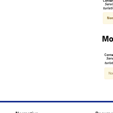
Conten
Servi
turist
Non 
Mo
Conte
Serv
turis
Non