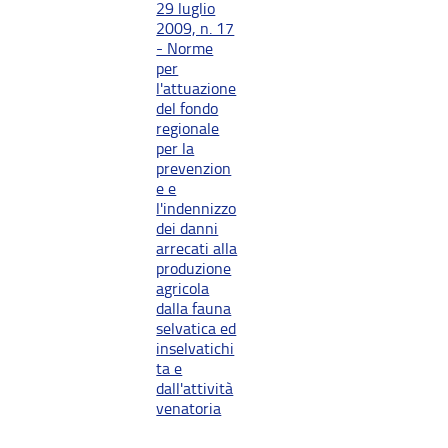
29 luglio
2009, n. 17
- Norme
per
l'attuazione
del fondo
regionale
per la
prevenzion
e e
l'indennizzo
dei danni
arrecati alla
produzione
agricola
dalla fauna
selvatica ed
inselvatichi
ta e
dall'attività
venatoria