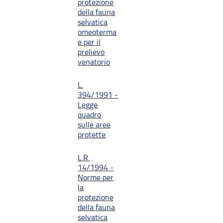
protezione
della fauna
selvatica
omeoterma
e per il
prelievo
venatorio
L.
394/1991 -
Legge
quadro
sulle aree
protette
L.R.
14/1994 -
Norme per
la
protezione
della fauna
selvatica