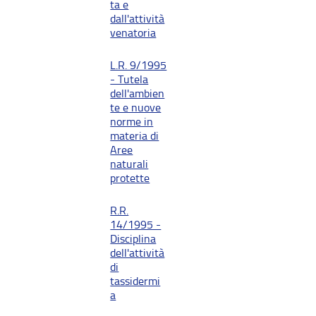
ta e
dall'attività
venatoria
L.R. 9/1995
- Tutela
dell'ambien
te e nuove
norme in
materia di
Aree
naturali
protette
R.R.
14/1995 -
Disciplina
dell'attività
di
tassidermi
a