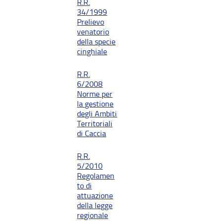
R.R.
34/1999
Prelievo
venatorio
della specie
cinghiale
R.R.
6/2008
Norme per
la gestione
degli Ambiti
Territoriali
di Caccia
R.R.
5/2010
Regolamen
to di
attuazione
della legge
regionale