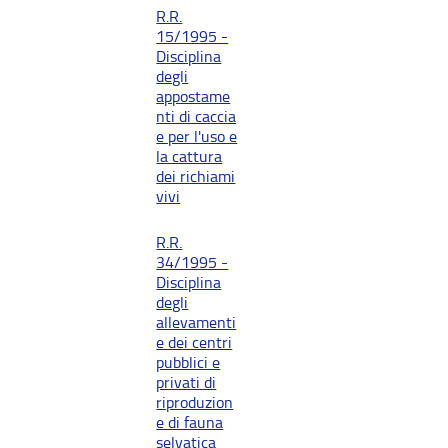
R.R.
15/1995 -
Disciplina
degli
appostame
nti di caccia
e per l'uso e
la cattura
dei richiami
vivi
R.R.
34/1995 -
Disciplina
degli
allevamenti
e dei centri
pubblici e
privati di
riproduzion
e di fauna
selvatica