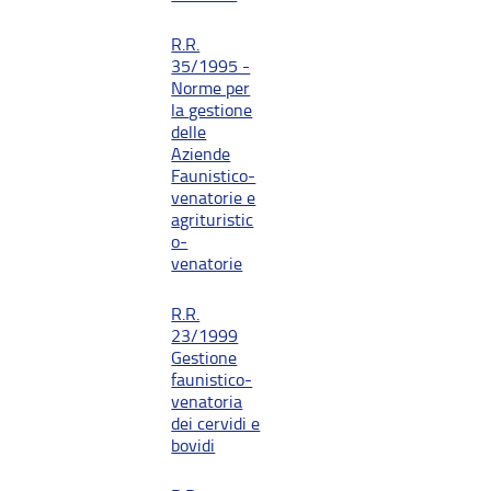
R.R.
35/1995 -
Norme per
la gestione
delle
Aziende
Faunistico-
venatorie e
agrituristic
o-
venatorie
R.R.
23/1999
Gestione
faunistico-
venatoria
dei cervidi e
bovidi