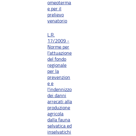
omeoterma
e per il
prelievo
venatorio
L.R.
17/2009 -
Norme per
l'attuazione
del fondo
regionale
per la
prevenzion
e e
l'indennizzo
dei danni
arrecati alla
produzione
agricola
dalla fauna
selvatica ed
inselvatichi