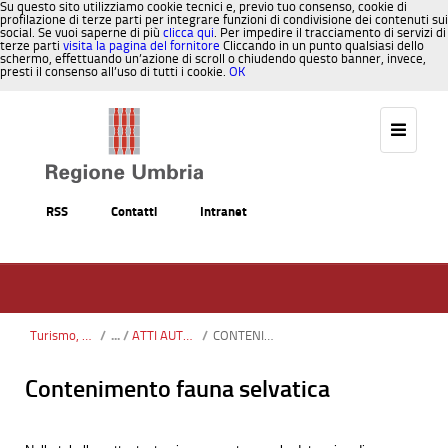
Su questo sito utilizziamo cookie tecnici e, previo tuo consenso, cookie di
profilazione di terze parti per integrare funzioni di condivisione dei contenuti sui
social. Se vuoi saperne di più
clicca qui
. Per impedire il tracciamento di servizi di
terze parti
visita la pagina del fornitore
Cliccando in un punto qualsiasi dello
schermo, effettuando un’azione di scroll o chiudendo questo banner, invece,
presti il consenso all’uso di tutti i cookie.
OK
Salta al contenuto
RSS
Contatti
Intranet
Turismo, Sport, Caccia, Pesca
/
ATTI AUTORIZZATIVI IN MATERIA DI GESTIONE FAUNISTICA
/
CONTENIMENTO FAUNA SELVATICA
Contenimento fauna selvatica