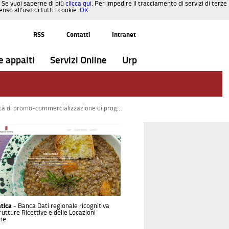
. Se vuoi saperne di più
clicca qui
. Per impedire il tracciamento di servizi di terze
so all’uso di tutti i cookie.
OK
RSS
Contatti
Intranet
e appalti
Servizi Online
Urp
o-commercializzazione di progetti integrati collettivi
atica
- Banca Dati regionale ricognitiva
rutture Ricettive e delle Locazioni
che