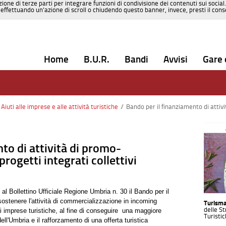
zione di terze parti per integrare funzioni di condivisione dei contenuti sui social
effettuando un’azione di scroll o chiudendo questo banner, invece, presti il consen
Home
B.U.R.
Bandi
Avvisi
Gare 
Aiuti alle imprese e alle attività turistiche
/
Bando per il finanziamento di attività di prom
to di attività di promo-
rogetti integrati collettivi
al Bollettino Ufficiale Regione Umbria n. 30 il Bando per il
ostenere l'attività di commercializzazione in incoming
Turism
delle St
i imprese turistiche, al fine di conseguire una maggiore
Turisti
 dell'Umbria e il rafforzamento di una offerta turistica