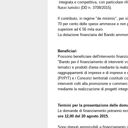
integrata e competitiva, con particolare rif
flussi turistici (DD n. 3708/2015).
Il contributo, in regime "de minimis", per 
70 per cento delle spese ammesse e non po
superiore ad € 56 mila euro.
La dotazione finanziaria del Bando ammon
Beneficiari
Possono beneficiare dell'intervento finanzia
"Bando per il finanziamento di interventi vo
tematici e prodotti d'area mediante la realiz
raggruppamenti di imprese e di imprese e en
(PI/PIT) e i Consorzi territoriali costituit
interventi volti alla promozione e commercia
mediante la realizzazione di progetti integrat
Termini per la presentazione delle do
Le domande di finanziamento potranno es
ore 12,00 del 20 agosto 2015.
Sono ritenuti ammissibili a finanziamento 