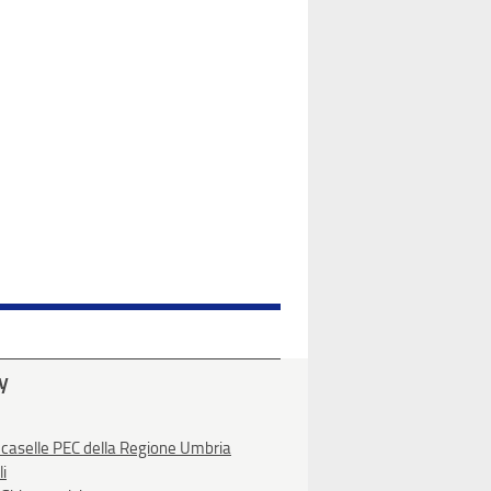
ty
 caselle PEC della Regione Umbria
li