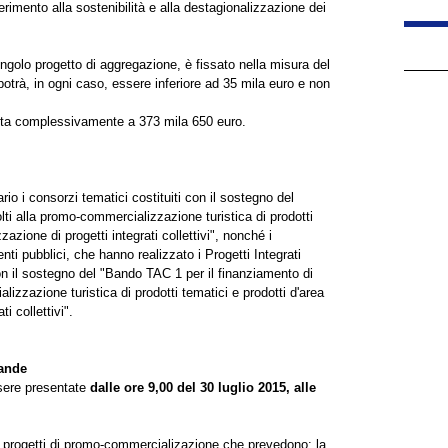
erimento alla sostenibilità e alla destagionalizzazione dei
singolo progetto di aggregazione, è fissato nella misura del
trà, in ogni caso, essere inferiore ad 35 mila euro e non
ta complessivamente a 373 mila 650 euro.
rio i consorzi tematici costituiti con il sostegno del
lti alla promo-commercializzazione turistica di prodotti
zazione di progetti integrati collettivi", nonché i
ti pubblici, che hanno realizzato i Progetti Integrati
i con il sostegno del "Bando TAC 1 per il finanziamento di
lizzazione turistica di prodotti tematici e prodotti d'area
i collettivi".
mande
sere presentate
dalle ore 9,00 del 30 luglio 2015, alle
i progetti di promo-commercializazione che prevedono: la