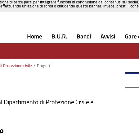
zione di terze parti per integrare funzioni di condivisione dei contenuti sui social
effettuando un’azione di scroll o chiudendo questo banner, invece, presti il consen
Home
B.U.R.
Bandi
Avvisi
Gare 
i Protezione civile
/
Progetti
dal Dipartimento di Protezione Civile e
so