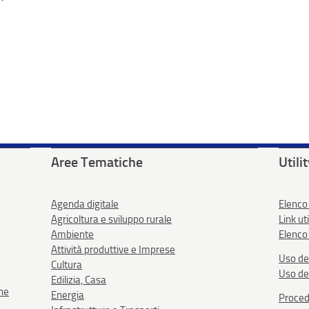
Aree Tematiche
Utili
Agenda digitale
Elenco
Agricoltura e sviluppo rurale
Link uti
Ambiente
Elenco 
Attività produttive e Imprese
Uso de
Cultura
Uso de
Edilizia, Casa
one
Energia
Proced