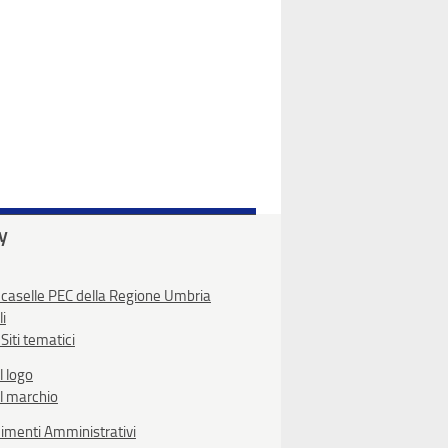
ty
 caselle PEC della Regione Umbria
li
Siti tematici
l logo
l marchio
imenti Amministrativi