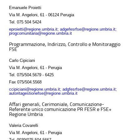
Emanuele Proietti
Via M. Angeloni, 61 - 06124 Perugia
Tel.
075 504 5424
eproietti@regione.umbria.it; adgefesrfse@regione.umbria.it;
progcomunitaria@regione.umbria.it
Programmazione, Indirizzo, Controllo e Monitoraggio
FSE
Carlo Cipiciani
Via M. Angeloni, 61 - Perugia
Tel.
075/504.5679 - 6425
Fax
075/504.5568
ccipiciani@regione.umbria.it; adgfesrfse@regione.umbria.it;
autoritagestionefse@regione.umbria.it
Affari generali, Cerimoniale, Comunicazione-
Referente unico comunicazione PR FESR e FSE+
Regione Umbria
Valeria Covarelli
Via M. Angeloni, 61 - Perugia
Tel.
0039/075-504.5667