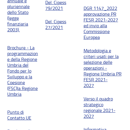
annuale e
Del. Cipess
pluriennale
79/2021
DGR 1147_2022
dello Stato
approvazione PR
(legge
FESR 2021-2027
Del. Cipess
finanziaria
ed invio alla
27/2021
2003).
Commissione
Europea
Brochure - La
Metodologia e
programmazion
criteri usati per la
e della Regione
selezione delle
Umbria del
operazioni -
Fondo per lo
Regione Umbria PR
Sviluppo e la
FESR 2021-
Coesione
2027
(FSC)la Regione
Umbria
Verso il quadro
strategico
regionale 2021-
Punto di
2027
Contatto UE
Informativa