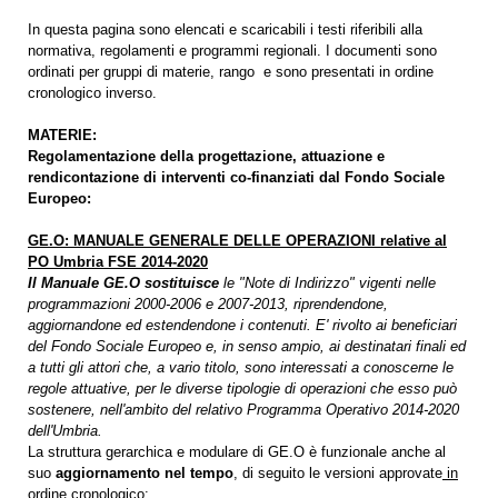
In questa pagina sono elencati e scaricabili i testi riferibili alla
normativa, regolamenti e programmi regionali. I documenti sono
ordinati per gruppi di materie, rango e sono presentati in ordine
cronologico inverso.
MATERIE:
Regolamentazione della progettazione, attuazione e
rendicontazione di interventi co-finanziati dal Fondo Sociale
Europeo:
GE.O: MANUALE GENERALE DELLE OPERAZIONI relative al
PO Umbria FSE 2014-2020
Il Manuale GE.O sostituisce
le "Note di Indirizzo" vigenti nelle
programmazioni 2000-2006 e 2007-2013, riprendendone,
aggiornandone ed estendendone i contenuti. E'
rivolto ai beneficiari
del Fondo Sociale Europeo e, in senso ampio, ai destinatari finali ed
a tutti gli attori che, a vario titolo, sono interessati a conoscerne le
regole attuative, per le diverse tipologie di operazioni che esso può
sostenere, nell'ambito del relativo Programma Operativo 2014-2020
dell'Umbria.
La struttura gerarchica e modulare di GE.O è funzionale anche al
suo
aggiornamento nel tempo
, di seguito le versioni approvate
in
ordine cronologico
: