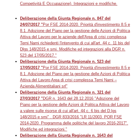
Competività E Occupazione). Integrazioni e modifiche.
Deliberazione della Giunta Regionale n. 847 del
24/07/2017 "
Por FSE 2014-2020. Priorità d'investimento 8.5 e
8.1. Adozione del Piano per la gestione delle Azioni di Politica
Attiva del Lavoro per le aziende dell'Area di crisi complessa
Terni Narni richiedenti l'intervento di cui all'art. 44 c. 11 bis del
Dlgs 148/2015 e smi. Modifiche ed integrazioni alla DGR n.
523 del 17/05/2017."
Deliberazione della Giunta Regionale n.
523 del
17/05/2017 "
Por FSE 2014-2020. Priorità d'investimento 8.5 e
8.1. Adozione del Piano per la gestione delle Azioni di Politica
Attiva del Lavoro Area di crisi complessa Terni Narni –
Azienda Alimentitaliani srl"
Deliberazione della Giunta Regionale n.
321 del
27/03/2017 "
DGR n. 1643 del 28.12.2016 "Adozione del
Piano per la gestione delle Azioni di Politica Attiva del Lavoro
a valere sulle risorse di cui all'art. 44 c. 6 bis del D.lgs
148/2015 e smi" . DGR 833/2016 "LR 11/2003. POR FSE
2014-2020. Programma delle politiche del lavoro 2016-2017".
Modifiche ed integrazioni."
Deliberazione della Giunta Regionale n. 1643 del