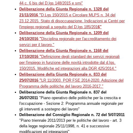
44 c. 6 bis del D.lgs 148/2015 e smi"
Deliberazione della Giunta Regionale n. 1328 del
21/11/2016 "
D.Lgs 150/2015 e Circolare MLPS n. 34 del
23.12.2015. Stato di disoccupazione. Indicazioni ai Centri per
l'impiego regionali a seguito del D.lgs 185/201
6
"
Deliberazione della Giunta Regionale n. 1209 del
24/10/2016 "
Disciplina regionale per l'accreditamento dei
servizi per il lavoro."
Deliberazione della Giunta Regionale n. 1168 del
17/10/2016 "
Definizione degli standard dei servizi regionali
per l'impiego in funzione delle novità introdotte dal d.lgs.
150/2015. Modifiche ed integrazioni alla DGR 425/2014."
Deliberazione della Giunta Regionale n. 833 del
25/07/2016 "
LR 11/2003. POR FSE 2014-2020. Adozione del
Programma delle politiche del lavoro 2016-2017."
Deliberazione della Giunta Regionale n. 837 del
26/07/2011
"Piano operativo delle politiche per la crescita e
l'occupazione - Sezione 2: Programma annuale regionale per
gli interventi a sostegno del lavoro"
Deliberazione del Consiglio Regionale n. 72 del 5/07/2011
"Piano triennale 2011/2013 per le politiche del lavoro - art. 3
della legge regionale 25/11/1998, n. 41 e successive
modificazioni ed integrazioni"