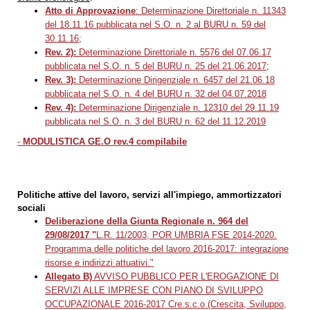
Atto di Approvazione
: Determinazione Direttoriale n. 11343
del 18.11.16 pubblicata nel S.O. n. 2 al BURU n. 59 del
30.11.16;
Rev. 2):
Determinazione Direttoriale n. 5576 del 07.06.17
pubblicata nel S.O. n. 5 del BURU n. 25 del 21.06.2017;
Rev. 3):
Determinazione Dirigenziale n. 6457 del
21.06.18
pubblicata nel S.O. n. 4 del BURU n. 32 del 04.07.2018
Rev. 4):
Determinazione Dirigenziale n. 12310
del 29.11.19
pubblicata nel S.O. n. 3 del BURU n. 62 del 11.12.2019
-
MODULISTICA GE.O rev.4 compilabile
Politiche attive del lavoro, servizi all'impiego, ammortizzatori
sociali
Deliberazione della Giunta Regionale n.
964 del
29/08/2017 "
L.R. 11/2003, POR UMBRIA FSE 2014-2020.
Programma delle politiche del lavoro 2016-2017: integrazione
risorse e indirizzi attuativi."
Allegato B)
AVVISO PUBBLICO PER L'EROGAZIONE DI
SERVIZI ALLE IMPRESE CON PIANO DI SVILUPPO
OCCUPAZIONALE 2016-2017 Cre.s.c.o (Crescita, Sviluppo,