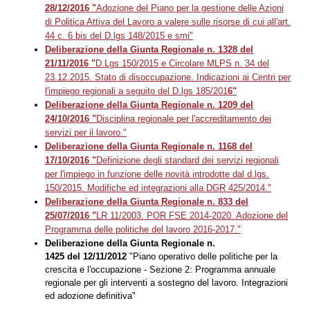
28/12/2016 "
Adozione del Piano per la gestione delle Azioni
di Politica Attiva del Lavoro a valere sulle risorse di cui all'art.
44 c. 6 bis del D.lgs 148/2015 e smi"
Deliberazione della Giunta Regionale n. 1328 del
21/11/2016 "
D.Lgs 150/2015 e Circolare MLPS n. 34 del
23.12.2015. Stato di disoccupazione. Indicazioni ai Centri per
l'impiego regionali a seguito del D.lgs 185/201
6
"
Deliberazione della Giunta Regionale n. 1209 del
24/10/2016 "
Disciplina regionale per l'accreditamento dei
servizi per il lavoro."
Deliberazione della Giunta Regionale n. 1168 del
17/10/2016 "
Definizione degli standard dei servizi regionali
per l'impiego in funzione delle novità introdotte dal d.lgs.
150/2015. Modifiche ed integrazioni alla DGR 425/2014."
Deliberazione della Giunta Regionale n. 833 del
25/07/2016 "
LR 11/2003. POR FSE 2014-2020. Adozione del
Programma delle politiche del lavoro 2016-2017."
Deliberazione della Giunta Regionale n.
1425 del 12/11/2012
"Piano operativo delle politiche per la
crescita e l'occupazione - Sezione 2: Programma annuale
regionale per gli interventi a sostegno del lavoro. Integrazioni
ed adozione definitiva"