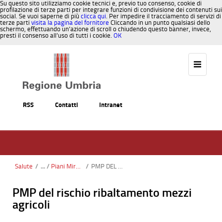
Su questo sito utilizziamo cookie tecnici e, previo tuo consenso, cookie di
profilazione di terze parti per integrare funzioni di condivisione dei contenuti sui
social. Se vuoi saperne di più
clicca qui
. Per impedire il tracciamento di servizi di
terze parti
visita la pagina del fornitore
Cliccando in un punto qualsiasi dello
schermo, effettuando un’azione di scroll o chiudendo questo banner, invece,
presti il consenso all’uso di tutti i cookie.
OK
Salta al contenuto
RSS
Contatti
Intranet
Salute
/
Piani Mirati di Prevenzione
/
PMP DEL RISCHIO RIBALTAMENTO MEZZI AGRICOLI
PMP del rischio ribaltamento mezzi
agricoli