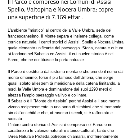
Il Parco è compreso nei Comuni di Assisi,
Spello, Valtopina e Nocera Umbra; copre
una superficie di 7.169 ettari.
L'ambiente "mistico" al centro della Valle Umbra, sede del
francescanesimo. Il Monte separa e insieme collega, come
cornice naturale, i centri storici di Assisi, Spello e Nocera Umbra
quale elemento unificante del paesaggio. Storia, natura e cultura
si fondono nel Subasio ed Assisi, il cui nucleo storico è nel
Parco, che ne costituisce la porta naturale.
Il Parco è costituito dal sistema montano che prende il nome dal
monte omonimo, forse il più famoso dell'Umbria, che sorge
quasi isolato all'estremità meridionale della catena limitando, a
nord, la Valle Umbra e dominandone dai suoi 1290 metri di
altezza l'ampio paesaggio vallivo e collinare.
Il Subasio è il "Monte de Assisio" perché Assisi e il suo monte
vivono reciprocamente in una sorta di simbiosi che si tramanda
sin dall'antichità e che, attraverso i secoli, si è rafforzata e
radicata.
L'intero centro storico di Assisi è compreso nel Parco e ne
caratterizza le valenze naturali e storico-culturali, tanto che
l'Area Naturale Protetta potrebbe chiamarsi, indifferentemente