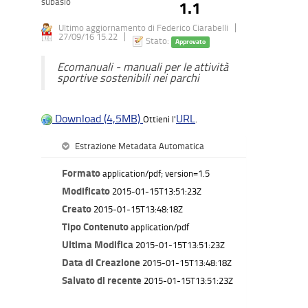
subasio
1.1
Ultimo aggiornamento di Federico Ciarabelli
27/09/16 15.22
Stato:
Approvato
Ecomanuali - manuali per le attività
sportive sostenibili nei parchi
Download (4,5MB)
URL
Ottieni l'
.
Estrazione Metadata Automatica
Formato
application/pdf; version=1.5
Modificato
2015-01-15T13:51:23Z
Creato
2015-01-15T13:48:18Z
Tipo Contenuto
application/pdf
Ultima Modifica
2015-01-15T13:51:23Z
Data di Creazione
2015-01-15T13:48:18Z
Salvato di recente
2015-01-15T13:51:23Z