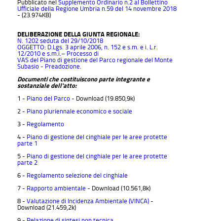
Pubblicato nel
Supplemento Ordinario n.2 al Bollettino
Ufficiale della Regione Umbria n.59 del 14 novembre 2018
- (23.974KB)
DELIBERAZIONE DELLA GIUNTA REGIONALE:
N. 1202 seduta del 29/10/2018
OGGETTO: D.Lgs. 3 aprile 2006, n. 152 e s.m. e i. L.r.
12/2010 e s.m.i.– Processo di
VAS del Piano di gestione del Parco regionale del Monte
Subasio - Preadozione.
Documenti che costituiscono parte integrante e
sostanziale dell'atto:
1 -
Piano del Parco
- Download (19.850,9k)
2 -
Piano pluriennale economico e sociale
3 -
Regolamento
4 -
Piano di gestione del cinghiale per le aree protette
parte 1
5 -
Piano di gestione del cinghiale per le aree protette
parte 2
6 -
Regolamento selezione del cinghiale
7 -
Rapporto ambientale
- Download (10.561,8k)
8 -
Valutazione di Incidenza Ambientale (VINCA)
-
Download (21.459,2k)
9 -
Relazione di sintesi non tecnica