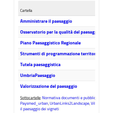
Cartella
Amministrare il paesaggio
Osservatorio per la qualità del paesaggio
Piano Paesaggistico Regionale
Strumenti di programmazione territoriale neg
Tutela paesaggistica
UmbriaPaesaggio
Valorizzazione del paesaggio
Normativa documenti e pubblicazioni
Pro
Sottocartelle
:
,
Paysmed_urban
UrbanLinks2Landscape
Ville e giardi
,
,
il paesaggio dei vigneti