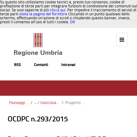
Su questo sito utilizziamo cookie tecnici e, previo tuo consenso, cookie di
profilazione di terze parti per integrare funzioni di condivisione dei contenuti sui
social. Se vuoi saperne di più
clicca qui
. Per impedire il tracciamento di servizi di
terze parti
visita la pagina del fornitore
Cliccando in un punto qualsiasi dello
schermo, effettuando un’azione di scroll o chiudendo questo banner, invece,
presti il consenso all’uso di tutti i cookie.
OK
Salta al contenuto
RSS
Contatti
Intranet
Paesaggio, Territorio, Urbanistica
/
Valorizzazione del paesaggio
/
Progetto Paysmed_urban
OCDPC n.293/2015