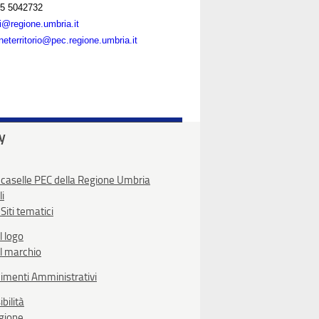
5 5042732
ni@regione.umbria.it
neterritorio@pec.regione.umbria.it
ty
 caselle PEC della Regione Umbria
li
Siti tematici
l logo
l marchio
imenti Amministrativi
bilità
egione