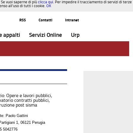
. Se vuoi saperne di più
clicca qui
. Per impedire il tracciamento di servizi di terze
so all’uso di tutti i cookie.
OK
RSS
Contatti
Intranet
e appalti
Servizi Online
Urp
io: Opere e lavori pubblici,
atorio contratti pubblici,
truzione post sisma
te: Paolo Gattini
Partigiani 1, 06121 Perugia
5 5042776