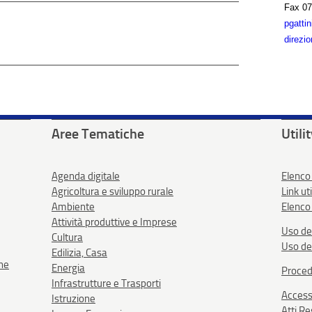
Fax
07
pgatti
direzio
Aree Tematiche
Utili
Agenda digitale
Elenco
Agricoltura e sviluppo rurale
Link uti
Ambiente
Elenco 
Attività produttive e Imprese
Uso de
Cultura
Uso de
Edilizia, Casa
one
Energia
Proced
Infrastrutture e Trasporti
Accessi
Istruzione
Atti R