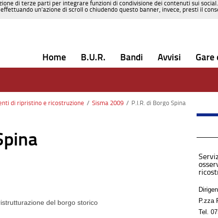
zione di terze parti per integrare funzioni di condivisione dei contenuti sui social
effettuando un’azione di scroll o chiudendo questo banner, invece, presti il consen
Home
B.U.R.
Bandi
Avvisi
Gare 
enti di ripristino e ricostruzione
/
Sisma 2009
/
P.I.R. di Borgo Spina
 Spina
Serviz
osserv
ricos
Dirigen
P.zza 
a ristrutturazione del borgo storico
Tel.
07